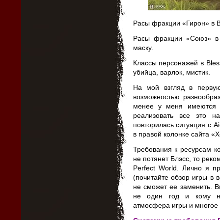
Расы фракции «Гирон» в Bl
Расы фракции «Союз» в 
маску.
Классы персонажей в Bless
убийца, варлок, мистик.
На мой взгляд в первую
возможностью разнообраз
менее у меня имеются 
реализовать все это н
повторилась ситуация с A
в правой колонке сайта «Х
Требования к ресурсам к
не потянет Блэсс, то рек
Perfect World. Лично я п
(почитайте обзор игры в в
не сможет ее заменить. В
не один год и кому н
атмосфера игры и многое 