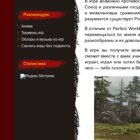
В игре возможно противо
Союз) и различными госу
и межклановые сражения 
Рекомендую
разумеется существует Pv
Аниме
В отличие от Perfect Worl
Термины игр
перемещаться по земле и
Обзоры и музыка из игр
разнообразны и их доволь
Скачать игры без торрента
В игре вы получите воз
сможет вместе с вами учас
играет, играл или хотел б
Статистика
чего — либо похожего в Ble