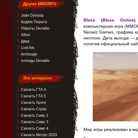
Другие MMORPG
Jade Dynasty
Bless (Bless Online)
Кодекс Пирата
компьютерная игра (MMOR
Пираты Онлайн
Neowiz Games, графика к
Айон
неплохо. Дата выхода — д
Двар
посетив официальный сайт
Lost Ark
Archeage
Аллоды Онлайн
Это интересно
Скачать ГТА 4
Скачать ГТА 5
Скачать Spore
Скачать Crysis
Скачать Симс 2
Скачать Симс 3
Скачать Симс 4
Мир игры реализован в ви
Скачать Метро 2033