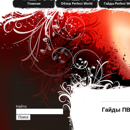
Главная
Обзор Perfect World
Гайды Perfect W
Найти:
Гайды П