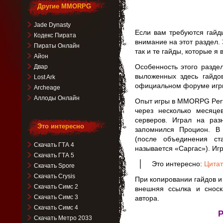
Другие MMORPG
Jade Dynasty
Если вам требуются гайды
Кодекс Пирата
внимание на этот раздел.
Пираты Онлайн
так и те гайды, которые я
Айон
Особенность этого разде
Двар
выложенных здесь гайдо
Lost Ark
официальном форуме игр
Archeage
Аллоды Онлайн
Опыт игры в MMORPG Perf
через несколько месяце
серверов. Играл на раз
Это интересно
запомнился Процион. В
(после объединения ст
Скачать ГТА 4
называется «Саргас»). Игр
Скачать ГТА 5
Это интересно:
Цитат
Скачать Spore
Скачать Crysis
При копировании гайдов и
Скачать Симс 2
внешняя ссылка и сноск
Скачать Симс 3
автора.
Скачать Симс 4
Р
Скачать Метро 2033