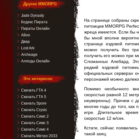
Другие MMORPG
Jade Dynasty
На странице собраны скр
Кодекс Пирата
питомцев MMORPG Perfect 
Пираты Онлайн
жреца имеются. Если бы н
Айон
бы мной вполне вероятн
Двар
странице ездовой пито
Lost Ark
можно получить без тра
Archeage
получить его можно при м
Аллоды Онлайн
Сломанных Алебард. Эт
редкий ездовой питоме
официальных серверах он
Это интересно
персонажей можно далеко 
Помимо необычного вн
Скачать ГТА 4
скоростью равной 12 метр
Скачать ГТА 5
неуверенны). Причем с д
Скачать Spore
многие годы до того, как 
Скачать Crysis
игре. Длительное врем
Скачать Симс 2
скоростью 12 м/cек.
Скачать Симс 3
Кстати, сейчас появилис
Скачать Симс 4
такой заяц:
Скачать Метро 2033