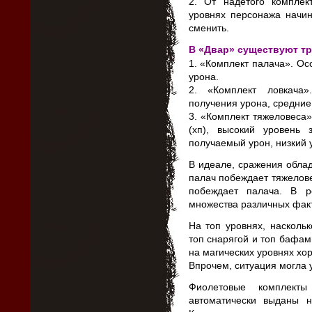
2. От надетого компле
уровнях персонажа начин
сменить.
В «Двар» существуют тр
1. «Комплект палача». Ос
урона.
2. «Комплект ловкача»
получения урона, средние
3. «Комплект тяжеловеса»
(хп), высокий уровень
получаемый урон, низкий 
В идеале, сражения облад
палач побеждает тяжелове
побеждает палача. В р
множества различных фак
На топ уровнях, насколь
топ снарягой и топ бафам
на магических уровнях хо
Впрочем, ситуация могла 
Фиолетовые комплект
автоматически выданы н