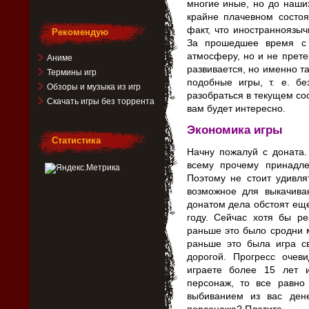
многие иные, но до наши
крайне плачевном состоя
факт, что иностранноязы
Рекомендую
За прошедшее время с 
атмосферу, но и не прет
Аниме
развивается, но именно та
Термины игр
подобные игры, т. е. б
Обзоры и музыка из игр
разобраться в текущем со
Скачать игры без торрента
вам будет интересно.
Экономика игры
Статистика
Начну пожалуй с доната.
всему прочему принадле
Поэтому не стоит удивля
возможное для выкачива
донатом дела обстоят еще
году. Сейчас хотя бы ре
раньше это было сродни 
раньше это была игра св
дорогой. Прогресс очев
играете более 15 лет 
персонаж, то все равно
выбиванием из вас дене