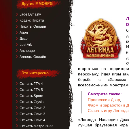
Другие MMORPG
Jade Dynasty
Л
Кодекс Пирата
D
Пираты Онлайн
б
Айон
д
Двар
к
Lost Ark
И
Archeage
и
Аллоды Онлайн
д
с
вторгаться на террито
Это интересно
персонажу. Идея игры зак
борьбе с «Хаосом» 
Скачать ГТА 4
всевозможными монстрам
Скачать ГТА 5
Смотрите также:
Скачать Spore
Профессии Двар
;
Скачать Crysis
Фарм и заработок в 
Скачать Симс 2
Скачать игру Легенд
Скачать Симс 3
«Легенда: Наследие Дра
Скачать Симс 4
лучшая браузерная игра
Скачать Метро 2033