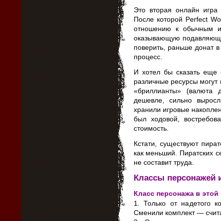
Это вторая онлайн игра 
После которой Perfect Wo
отношению к обычным и
оказывающую подавляюще
поверить, раньше донат в
процесс.
И хотел бы сказать еще
различные ресурсы могут м
«бриллианты» (валюта 
дешевле, сильно вырос
хранили игровые накоплени
был ходовой, востребо
стоимость.
Кстати, существуют пират
как меньший. Пиратских с
не составит труда.
Классы персонажей 
Класс персонажа в этой 
1. Только от надетого к
Сменили комплект — счит