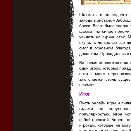
Шахматы с последнего 
захода в инстанс «Заброш
босса. Всего было сделан
шахмат на синие поножи.
увидеть на скриншотах. 
окупил с легкостью все д
смог в основном благо
доспехам. Проходилось в 
Во время первого захода
один игрок, который правд
пати с моим персонаже
заключается столь сущес
шахмат.
Итог
Пусть онлайн игры и сил
годами ее популярно
популярностью. Игра ус
собой прежней. Более тог
игрокам, которые не могу
еще в эту игру очень удоб