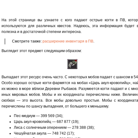
На этой странице вы узнаете с кого падают острые когти в ПВ, кото
используются для различных квестов. Надеюсь, эта информация будет 
полезна и в достаточной степени интересна.
Смотрите также:
расширение инвентаря в ПВ
.
Выглядит этот предмет следующим образом:
Выпадает этот ресурс очень часто. С некоторых мобов падает с шансом в 54
Особо хорошо острые когти фармятся на мобах «Царь акул-кровопийц», на
их можно в море вблизи Деревни Рыбаков. Разумеется когти падают и с мно
иных мировых мобов. Мобы и их координаты перечислены ниже. Величин
скобках — это высота. Все мобы довольно простые. Мобы с координат
перечислены по шансу выпадения, от большего к меньшему.
Пес-медиум — 399 569 (34);
Царь акул-кровопийц — 687 877 (19);
Лиса с солнечным оперением — 278 388 (38);
Чешуйчатая акула — 748 742 (17);