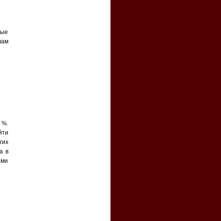
рые
вам
 %.
йти
гих
а в
ами