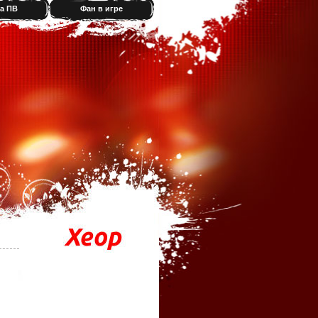
а ПВ
Фан в игре