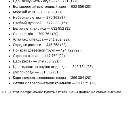
Царь чешуйчатых акул — 763 721 (17);
Большеротый плотоядный карп — 682 856 (20);
Морской черт — 798 732 (12);
Небесная летяга — 275 368 (37);
Стойкий муравей — 677 888 (15);
Белая летучая лиса — 632 852 (31);
Синяя рыба — 700 761 (20);
Алая сколопендра — 341 902 (22);
Отродье росянки — 445 758 (22);
Призрак древесной трухи — 424 722 (22);
Стрелок-варвар — 447 759 (22);
Царь рысей — 349 730 (22);
Царь ядовитых пауков-людоедов — 342 784 (25);
Дух природы — 331 552 (31);
Карп-людоед священного озера — 366 384 (20);
Летяга с перепончатыми крыльями — 591 575 (33).
А еще этот ресурс можно купить в котах. Цены далеко не самые высокие.