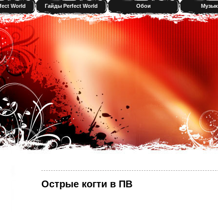
fect World
Гайды Perfect World
Обои
Музык
Острые когти в ПВ