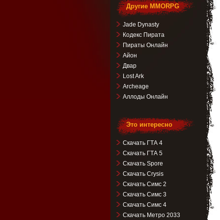
Другие MMORPG
Jade Dynasty
Кодекс Пирата
Пираты Онлайн
Айон
Двар
Lost Ark
Archeage
Аллоды Онлайн
Это интересно
Скачать ГТА 4
Скачать ГТА 5
Скачать Spore
Скачать Crysis
Скачать Симс 2
Скачать Симс 3
Скачать Симс 4
Скачать Метро 2033