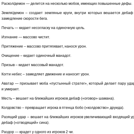
Раскол/демон — делится на несколько мобов, имеющих повышенные дефы.
Земля/демон – создает земляные круги, внутри которых вешается дебаф
замедление скорости бега.
Печать — кидает несогласку на одиночную цель.
Изгнание — массово чистит.
Притяжение – массово притягивает, нанося урон.
Очищение – кидает одиночный манадот.
Призыв – кидает массовый манадот.
Когти небес – замедляет движение и наносит урон.
Аватар — призывает моба «пустынный стратег», который делает пару уда
и умирает.
Месть – вешает на ближайших игроков дебаф («оговор» шамана).
Колдовство – превращает игрока в птенца бобо («колдовство» друида).
Разящий удар – вешает на ближайших игроков увеличивающий входящий у
дебаф («отводящий» сина).
Раздор — крадет у одного из игроков 2 чи.