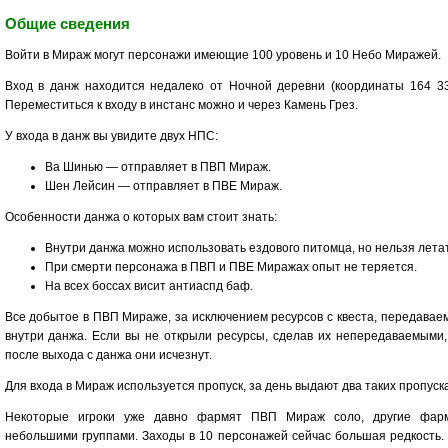
Общие сведения
Войти в Мираж могут персонажи имеющие 100 уровень и 10 Небо Миражей.
Вход в данж находится недалеко от Ночной деревни (координаты 164 33
Переместиться к входу в инстанс можно и через Камень Грез.
У входа в данж вы увидите двух НПС:
Ва Шинью — отправляет в ПВП Мираж.
Шен Лейсин — отправляет в ПВЕ Мираж.
Особенности данжа о которых вам стоит знать:
Внутри данжа можно использовать ездового питомца, но нельзя летат
При смерти персонажа в ПВП и ПВЕ Миражах опыт не теряется.
На всех боссах висит антиаспд баф.
Все добытое в ПВП Мираже, за исключением ресурсов с квеста, передавае
внутри данжа. Если вы не открыли ресурсы, сделав их непередаваемыми,
после выхода с данжа они исчезнут.
Для входа в Мираж используется пропуск, за день выдают два таких пропуска
Некоторые игроки уже давно фармят ПВП Мираж соло, другие фар
небольшими группами. Заходы в 10 персонажей сейчас большая редкость.