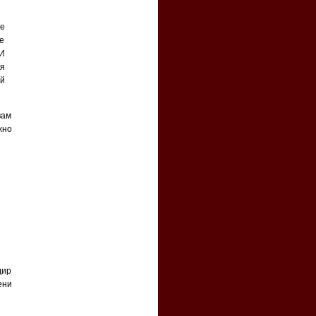
е
ее
 И
я
й
вам
жно
дир
ени