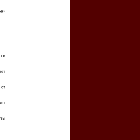
ба»
н в
ает
 от
ает
уты