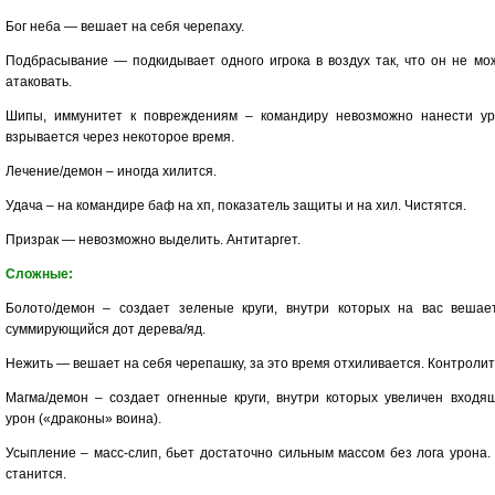
Бог неба — вешает на себя черепаху.
Подбрасывание — подкидывает одного игрока в воздух так, что он не мо
атаковать.
Шипы, иммунитет к повреждениям – командиру невозможно нанести ур
взрывается через некоторое время.
Лечение/демон – иногда хилится.
Удача – на командире баф на хп, показатель защиты и на хил. Чистятся.
Призрак — невозможно выделить. Антитаргет.
Сложные:
Болото/демон – создает зеленые круги, внутри которых на вас вешае
суммирующийся дот дерева/яд.
Нежить — вешает на себя черепашку, за это время отхиливается. Контролит
Магма/демон – создает огненные круги, внутри которых увеличен входя
урон («драконы» воина).
Усыпление – масс-слип, бьет достаточно сильным массом без лога урона.
станится.