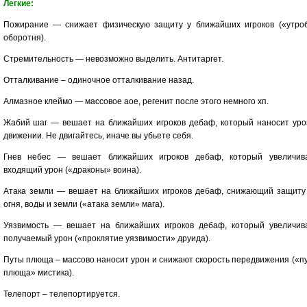
Легкие:
Пожирание — снижает физическую защиту у ближайших игроков («утро
оборотня).
Стремительность — невозможно выделить. Антитаргет.
Отталкивание – одиночное отталкивание назад.
Алмазное клеймо — массовое аое, регенит после этого немного хп.
Жабий шаг — вешает на ближайших игроков дебаф, который наносит уро
движении. Не двигайтесь, иначе вы убьете себя.
Гнев небес — вешает ближайших игроков дебаф, который увеличив
входящий урон («драконы» воина).
Атака земли — вешает на ближайших игроков дебаф, снижающий защиту
огня, воды и земли («атака земли» мага).
Уязвимость — вешает на ближайших игроков дебаф, который увеличив
получаемый урон («проклятие уязвимости» друида).
Путы плюща – массово наносит урон и снижают скорость передвижения («п
плюща» мистика).
Телепорт – телепортируется.