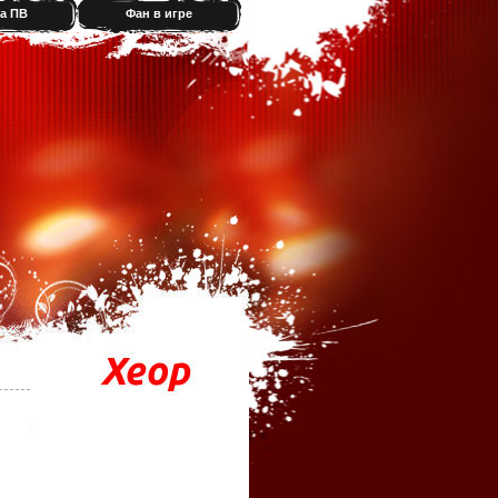
а ПВ
Фан в игре