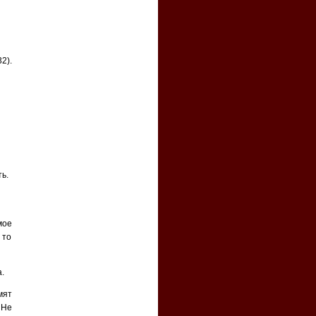
2).
ь.
мое
 то
.
мят
 Не