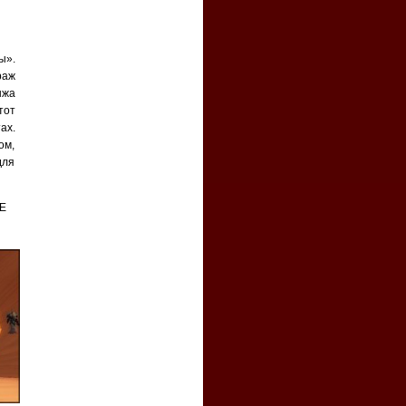
ы».
раж
нжа
тот
ах.
ом,
для
Е