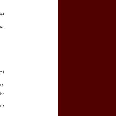
жет
он,
тся
ся.
щий
 Не