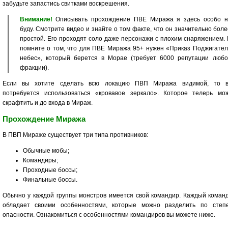
забудьте запастись свитками воскрешения.
Внимание!
Описывать прохождение ПВЕ Миража я здесь особо н
буду. Смотрите видео и знайте о том факте, что он значительно бол
простой. Его проходят соло даже персонажи с плохим снаряжением.
помните о том, что для ПВЕ Миража 95+ нужен «Приказ Поджигател
небес», который берется в Морае (требует 6000 репутации любо
фракции).
Если вы хотите сделать всю локацию ПВП Миража видимой, то 
потребуется использоваться «кровавое зеркало». Которое телерь мо
скрафтить и до входа в Мираж.
Прохождение Миража
В ПВП Мираже существует три типа противников:
Обычные мобы;
Командиры;
Проходные боссы;
Финальные боссы.
Обычно у каждой группы монстров имеется свой командир. Каждый коман
обладает своими особенностями, которые можно разделить по степ
опасности. Ознакомиться с особенностями командиров вы можете ниже.