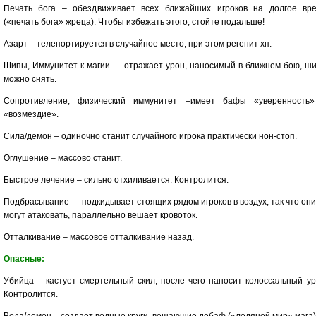
Печать бога – обездвиживает всех ближайших игроков на долгое вр
(«печать бога» жреца). Чтобы избежать этого, стойте подальше!
Азарт – телепортируется в случайное место, при этом регенит хп.
Шипы, Иммунитет к магии — отражает урон, наносимый в ближнем бою, ш
можно снять.
Сопротивление, физический иммунитет –имеет бафы «уверенность
«возмездие».
Сила/демон – одиночно станит случайного игрока практически нон-стоп.
Оглушение – массово станит.
Быстрое лечение – сильно отхиливается. Контролится.
Подбрасывание — подкидывает стоящих рядом игроков в воздух, так что они
могут атаковать, параллельно вешает кровоток.
Отталкивание – массовое отталкивание назад.
Опасные:
Убийца – кастует смертельный скил, после чего наносит колоссальный ур
Контролится.
Вода/демон – создает водные круги, вешающие дебаф («ледяной мир» мага)