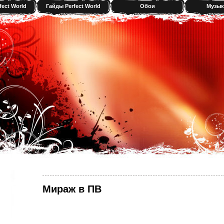
fect World
Гайды Perfect World
Обои
Музык
Мираж в ПВ