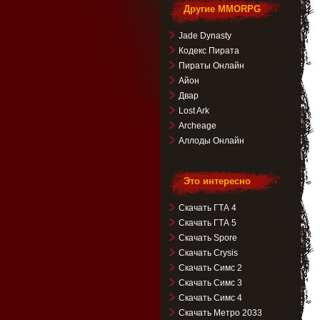
Другие MMORPG
Jade Dynasty
Кодекс Пирата
Пираты Онлайн
Айон
Двар
Lost Ark
Archeage
Аллоды Онлайн
Это интересно
Скачать ГТА 4
Скачать ГТА 5
Скачать Spore
Скачать Crysis
Скачать Симс 2
Скачать Симс 3
Скачать Симс 4
Скачать Метро 2033