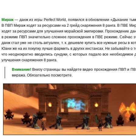
Мираж
— данж из игры Perfect World, появился в обновлении «Дыхание тьм
В ПВП Мираж ходят за ресурсами на 2 грейд снаряжения 8 ранга. В ПВЕ Ми
ходят за ресурсами для улучшения морайской экипировки. Прохождение да
в режиме ПВП значительно сложнее прохождения в ПВЕ режиме. Сейчас э
данж стал уже не столь актуален, т. к. дешевле купить все нужные ресы в кот
Юани же на их покупку лучше фармить в других инстансах. Не забывайте о т
что неоднократно вводились сундуки, с которых падало все необходимое 
улучшения снаряжения 8 ранга.
Внимание!
Внизу страницы вы найдете видео прохождения ПВП и ПВ
миража. Обязательно посмотрите.