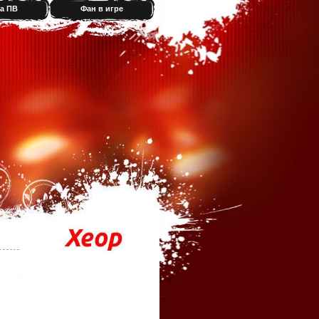
а ПВ
Фан в игре