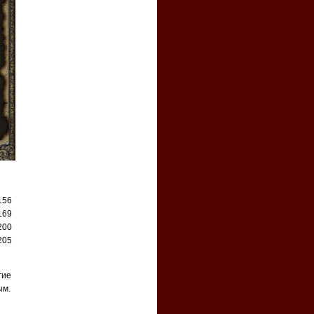
156
169
200
205
гие
ым.