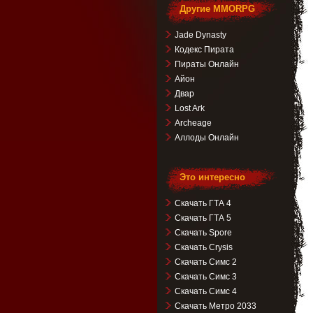
Другие MMORPG
Jade Dynasty
Кодекс Пирата
Пираты Онлайн
Айон
Двар
Lost Ark
Archeage
Аллоды Онлайн
Это интересно
Скачать ГТА 4
Скачать ГТА 5
Скачать Spore
Скачать Crysis
Скачать Симс 2
Скачать Симс 3
Скачать Симс 4
Скачать Метро 2033