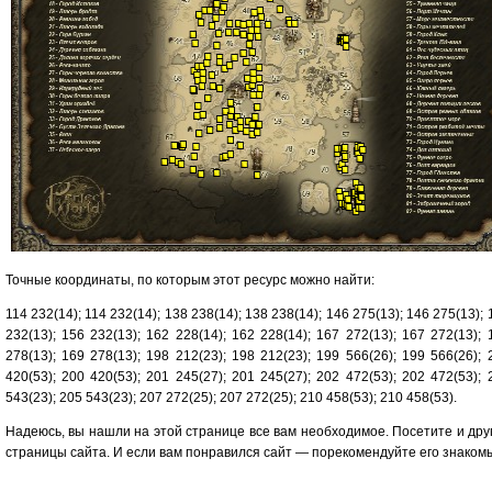
Точные координаты, по которым этот ресурс можно найти:
114 232(14); 114 232(14); 138 238(14); 138 238(14); 146 275(13); 146 275(13); 
232(13); 156 232(13); 162 228(14); 162 228(14); 167 272(13); 167 272(13); 
278(13); 169 278(13); 198 212(23); 198 212(23); 199 566(26); 199 566(26); 
420(53); 200 420(53); 201 245(27); 201 245(27); 202 472(53); 202 472(53); 
543(23); 205 543(23); 207 272(25); 207 272(25); 210 458(53); 210 458(53).
Надеюсь, вы нашли на этой странице все вам необходимое. Посетите и дру
страницы сайта. И если вам понравился сайт — порекомендуйте его знаком