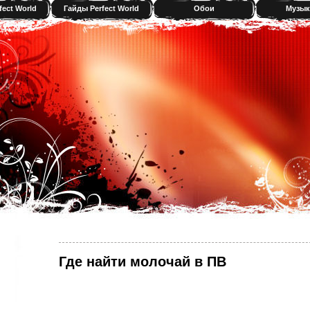
fect World
Гайды Perfect World
Обои
Музык
Где найти молочай в ПВ