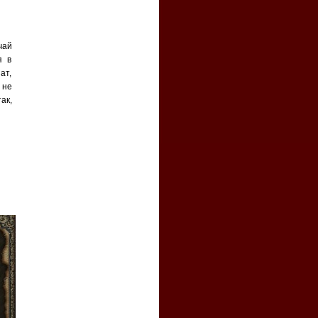
чай
я в
ат,
 не
ак,