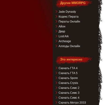
Другие MMORPG
Jade Dynasty
Кодекс Пирата
Пираты Онлайн
Айон
Двар
Lost Ark
Archeage
Аллоды Онлайн
Это интересно
Скачать ГТА 4
Скачать ГТА 5
Скачать Spore
Скачать Crysis
Скачать Симс 2
Скачать Симс 3
Скачать Симс 4
Скачать Метро 2033