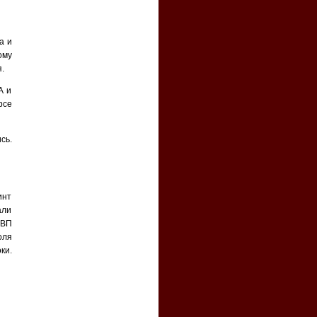
а и
ому
.
А и
рсе
сь.
инт
али
ПВП
оля
ки.