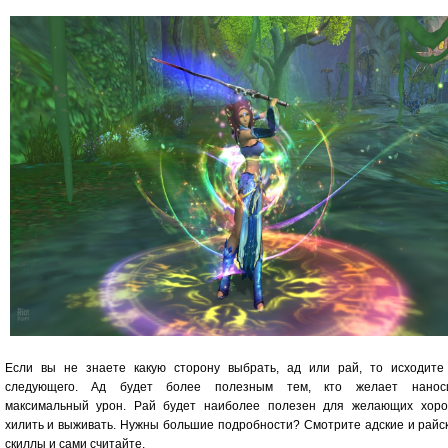
Если вы не знаете какую сторону выбрать, ад или рай, то исходите
следующего. Ад будет более полезным тем, кто желает нанос
максимальный урон. Рай будет наиболее полезен для желающих хор
хилить и выживать. Нужны большие подробности? Смотрите адские и райс
скиллы и сами считайте.