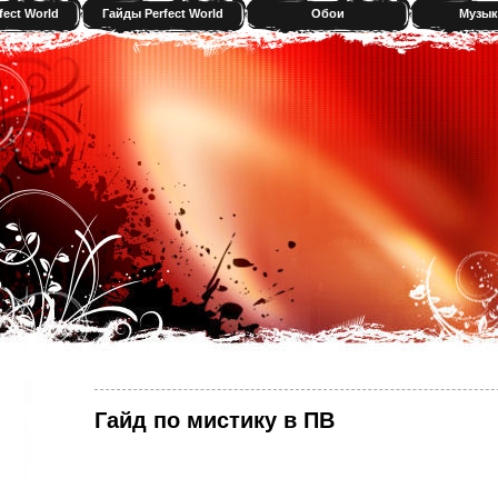
fect World
Гайды Perfect World
Обои
Музык
Гайд по мистику в ПВ