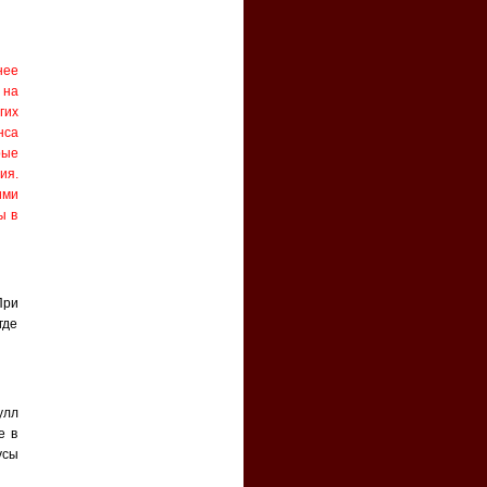
нее
 на
гих
нса
рые
ия.
ими
ы в
При
где
улл
е в
усы