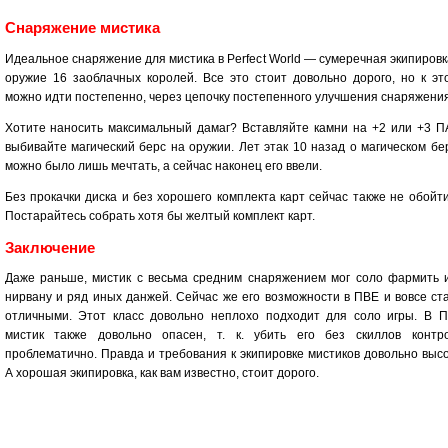
Снаряжение мистика
Идеальное снаряжение для мистика в Perfect World — сумеречная экипировк
оружие 16 заоблачных королей. Все это стоит довольно дорого, но к эт
можно идти постепенно, через цепочку постепенного улучшения снаряжения
Хотите наносить максимальный дамаг? Вставляйте камни на +2 или +3 П
выбивайте магический берс на оружии. Лет этак 10 назад о магическом бе
можно было лишь мечтать, а сейчас наконец его ввели.
Без прокачки диска и без хорошего комплекта карт сейчас также не обойти
Постарайтесь собрать хотя бы желтый комплект карт.
Заключение
Даже раньше, мистик с весьма средним снаряжением мог соло фармить 
нирвану и ряд иных данжей. Сейчас же его возможности в ПВЕ и вовсе ст
отличными. Этот класс довольно неплохо подходит для соло игры. В 
мистик также довольно опасен, т. к. убить его без скиллов контр
проблематично. Правда и требования к экипировке мистиков довольно высо
А хорошая экипировка, как вам известно, стоит дорого.