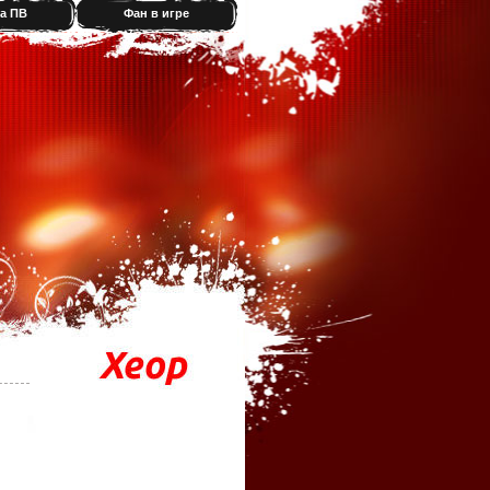
а ПВ
Фан в игре