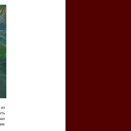
 из
ить
ошо
кие