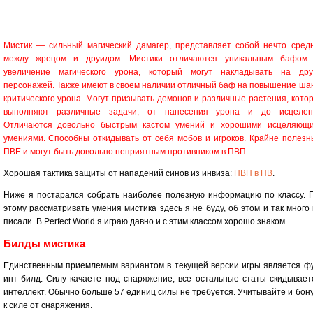
Мистик — сильный магический дамагер, представляет собой нечто сред
между жрецом и друидом. Мистики отличаются уникальным бафом
увеличение магического урона, который могут накладывать на дру
персонажей. Также имеют в своем наличии отличный баф на повышение ша
критического урона. Могут призывать демонов и различные растения, кото
выполняют различные задачи, от нанесения урона и до исцелен
Отличаются довольно быстрым кастом умений и хорошими исцеляющ
умениями. Способны откидывать от себя мобов и игроков. Крайне полезн
ПВЕ и могут быть довольно неприятным противником в ПВП.
Хорошая тактика защиты от нападений синов из инвиза:
ПВП в ПВ
.
Ниже я постарался собрать наиболее полезную информацию по классу. 
этому рассматривать умения мистика здесь я не буду, об этом и так много 
писали. В Perfect World я играю давно и с этим классом хорошо знаком.
Билды мистика
Единственным приемлемым вариантом в текущей версии игры является ф
инт билд. Силу качаете под снаряжение, все остальные статы скидывает
интеллект. Обычно больше 57 единиц силы не требуется. Учитывайте и бон
к силе от снаряжения.