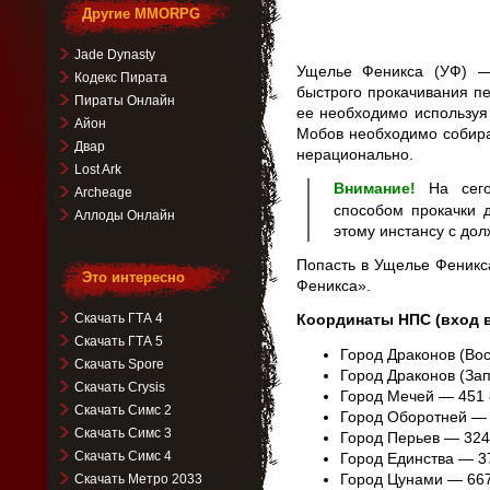
Другие MMORPG
Jade Dynasty
Ущелье Феникса (УФ) —
Кодекс Пирата
быстрого прокачивания пе
Пираты Онлайн
ее необходимо используя
Айон
Мобов необходимо собира
Двар
нерационально.
Lost Ark
Внимание!
На сего
Archeage
способом прокачки 
Аллоды Онлайн
этому инстансу с до
Попасть в Ущелье Феник
Это интересно
Феникса».
Скачать ГТА 4
Координаты НПС (вход в
Скачать ГТА 5
Город Драконов (Вос
Скачать Spore
Город Драконов (За
Скачать Crysis
Город Мечей — 451 
Скачать Симс 2
Город Оборотней — 
Скачать Симс 3
Город Перьев — 324
Скачать Симс 4
Город Единства — 3
Город Цунами — 667
Скачать Метро 2033