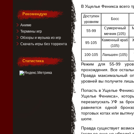
В Ущелье Феникса всего т
Рекомендую
Доступен
Босс
уровням
Аниме
Сумеречный
М
55-99
Термины игр
мечник (105)
Обзоры и музыка из игр
Каменный краб
95-105
Скачать игры без торрента
(105)
100-105
Ланьшен (105)
Статистика
Режим для 55-99 уров
прохождения. Все осталь
Правда максимальный о
уровней вы получите лишь
Попасть в Ущелье Феникс
Ущелье Феникса», котор
перезапускать УФ за бро
равняется одной бронз
торговых котах или вытяну
шопе.
Правда существует возмож
(если ее еще не убрали) 