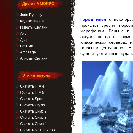
Другие MMORPG
Jade Dynasty
Город инея
с некоторых
Кодекс Пирата
прокачки уровня персо
Пираты Онлайн
марафонам. Раньше в 
Айон
актуальное на то время
Двар
классических серверах 
Lost Ark
головы и центурионов. Н
Archeage
существуют и иные, куда 
Аллоды Онлайн
Это интересно
Скачать ГТА 4
Скачать ГТА 5
Скачать Spore
Скачать Crysis
Скачать Симс 2
Скачать Симс 3
Скачать Симс 4
Скачать Метро 2033