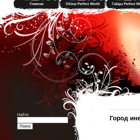
Главная
Обзор Perfect World
Гайды Perfect W
Найти:
Город ин