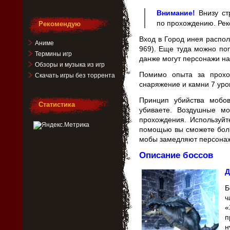
Внимание!
Внизу ст
по прохождению. Рек
Рекомендую
Вход в Город инея распо
Аниме
969). Еще туда можно поп
Термины игр
данже могут персонажи на
Обзоры и музыка из игр
Помимо опыта за прохо
Скачать игры без торрента
снаряжение и камни 7 уро
Принцип убийства мобо
Статистика
убиваете. Воздушные м
прохождения. Используйт
помощью вы сможете боль
мобы замедляют персона
Описание боссов
Д
Б
ч
«
п
н