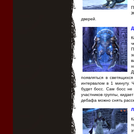
П
Ж
дверей.
Д
К
ч
П
з
в
х
Д
появляться в светящихся
интервалом в 1 минуту. 
будет босс. Сам босс не
участников группы, кидает 
дебафа можно снять расс
Л
К
т
э