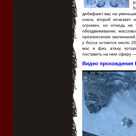
р
б
дебафают вас на уменьшен
снега, второй исчезает 
огромен, но отнюдь не 
обездвиживание, массовы
произнесения заклинаний
у босса остается около 20
маг. и физ. атаку, кот
поставить на нем сферу —
Видео прохождения 
Видеоплеер