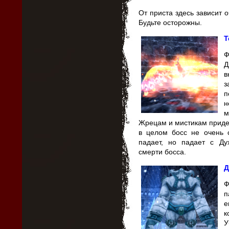
От приста здесь зависит 
Будьте осторожны.
Т
Ф
Д
в
з
н
м
Жрецам и мистикам придет
в целом босс не очень 
падает, но падает с Ду
смерти босса.
Д
Ф
п
е
к
У