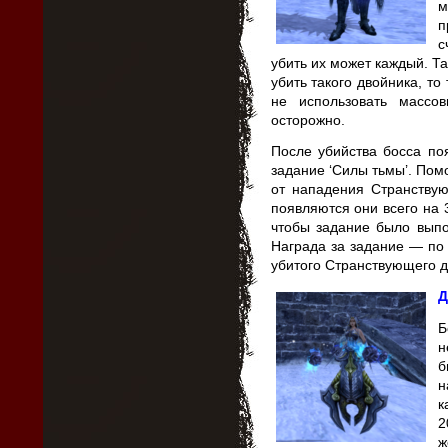
м
п
с
убить их может каждый. Та
убить такого двойника, то
не использовать массо
осторожно.
После убийства босса по
задание ‘Силы тьмы’. По
от нападения Странствую
появляются они всего на 3
чтобы задание было выпо
Награда за задание — по 
убитого Странствующего д
Д
н
б
н
к
2
ж