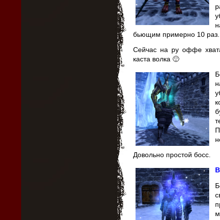
р
у
н
бьющим примерно 10 раз.
Сейчас на ру оффе хвата
каста волка 🙂
Б
н
у
к
б
т
П
н
Довольно простой босс.
В
Б
с
п
м