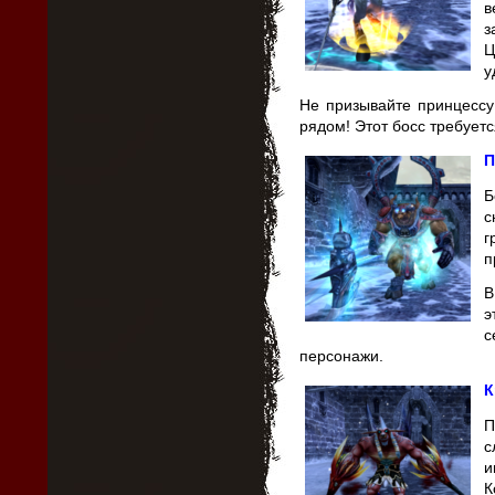
в
з
Ц
у
Не призывайте принцессу
рядом! Этот босс требуетс
П
Б
с
г
п
В
э
с
персонажи.
К
П
с
и
К