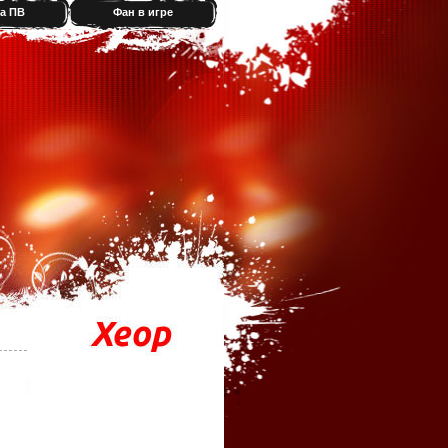
а ПВ
Фан в игре