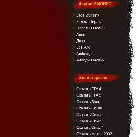
Другие MMORPG
Jade Dynasty
Кодекс Пирата
Пираты Онлайн
Айон
Двар
Lost Ark
Archeage
Аллоды Онлайн
Это интересно
Скачать ГТА 4
Скачать ГТА 5
Скачать Spore
Скачать Crysis
Скачать Симс 2
Скачать Симс 3
Скачать Симс 4
Скачать Метро 2033