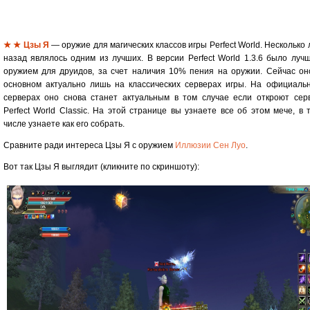
★ ★ Цзы Я
— оружие для магических классов игры Perfect World. Несколько 
назад являлось одним из лучших. В версии Perfect World 1.3.6 было луч
оружием для друидов, за счет наличия 10% пения на оружии. Сейчас он
основном актуально лишь на классических серверах игры. На официаль
серверах оно снова станет актуальным в том случае если откроют сер
Perfect World Classic. На этой странице вы узнаете все об этом мече, в 
числе узнаете как его собрать.
Сравните ради интереса Цзы Я с оружием
Иллюзии Сен Луо
.
Вот так Цзы Я выглядит (кликните по скриншоту):