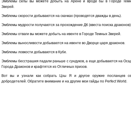
Эмблемы силы вы можете добыть на Арене и вроде бы в Городе Тем
Зверей.
Эмблемы скорости добываются на скачках (проводятся дважды в день).
Эмблемы мудрости получаются за прохождение ДК (квеста поиска драконов)
Эмблемы отваги вы можете добыть на ивенте в Городе Темных Зверей.
Эмблемы выносливости добываются на ивенте во Дворце царя драконов.
Эмблемы ловкости добываются в Кубе.
Эмблемы бесстрашия падали раньше с сундуков, а еще добываются на Оса
Города Драконов и крафтятся из Отличных призов.
Вот вы и узнали как собрать Цзы Я и другое оружие посланцев с
добродетелей. Обратите внимание и на другие мои гайды по Perfect World.