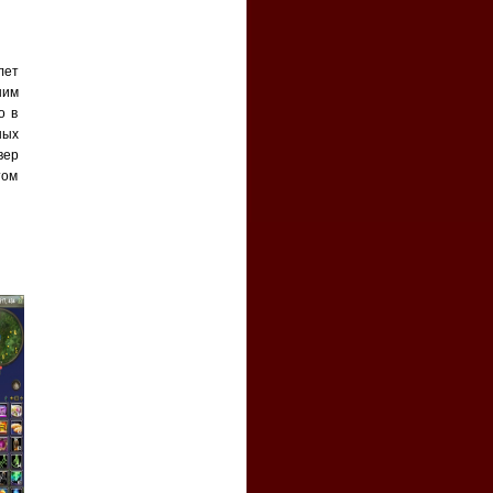
лет
шим
о в
ных
вер
том