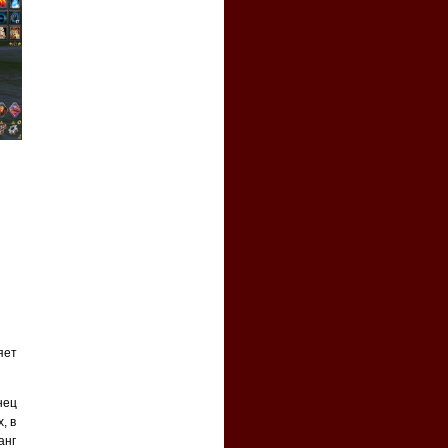
яет
нец
, в
анг