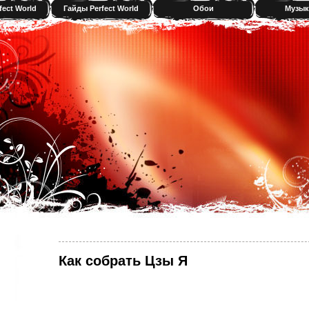
fect World
Гайды Perfect World
Обои
Музык
Как собрать Цзы Я