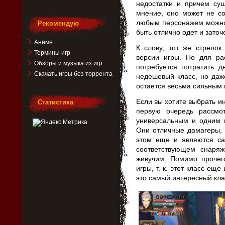
недостатки и причем су
мнение, оно может не со
любым персонажем можно
Рекомендую
быть отлично одет и заточ
Аниме
К слову, тот же стрелок
Термины игр
версии игры. Но для ра
Обзоры и музыка из игр
потребуется потратить 
Скачать игры без торрента
недешевый класс, но даж
остается весьма сильным
Если вы хотите выбрать ин
Статистика
первую очередь рассмо
универсальным и одним и
Они отличные дамагеры, 
этом еще и являются с
соответствующем снаря
живучим. Помимо прочег
игры, т. к. этот класс ещ
это самый интересный клас