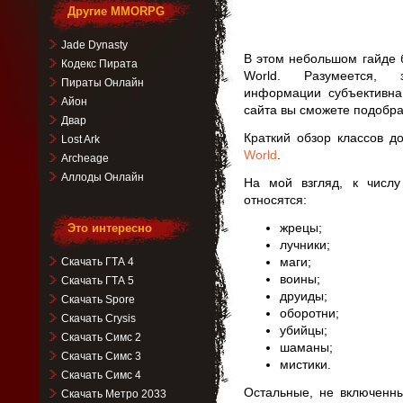
Другие MMORPG
Jade Dynasty
В этом небольшом гайде 
Кодекс Пирата
World. Разумеется, з
Пираты Онлайн
информации субъективна
Айон
сайта вы сможете подобра
Двар
Краткий обзор классов д
Lost Ark
World
.
Archeage
Аллоды Онлайн
На мой взгляд, к числ
относятся:
жрецы;
Это интересно
лучники;
маги;
Скачать ГТА 4
воины;
Скачать ГТА 5
друиды;
Скачать Spore
оборотни;
Скачать Crysis
убийцы;
Скачать Симс 2
шаманы;
Скачать Симс 3
мистики.
Скачать Симс 4
Остальные, не включенн
Скачать Метро 2033