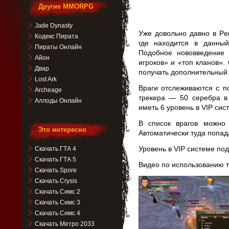
Другие MMORPG
Jade Dynasty
Уже довольно давно в Per
Кодекс Пирата
где находится в данны
Пираты Онлайн
Подобное нововведение
Айон
игроков» и «топ кланов»
Двар
получать дополнительный 
Lost Ark
Враги отслеживаются с п
Archeage
трекера — 50 серебра в
Аллоды Онлайн
иметь 6 уровень в VIP сис
В список врагов можно 
Это интересно
Автоматически туда попад
Уровень в VIP системе по
Скачать ГТА 4
Скачать ГТА 5
Видео по использованию т
Скачать Spore
Видеоплеер
Скачать Crysis
Скачать Симс 2
Скачать Симс 3
Скачать Симс 4
Скачать Метро 2033