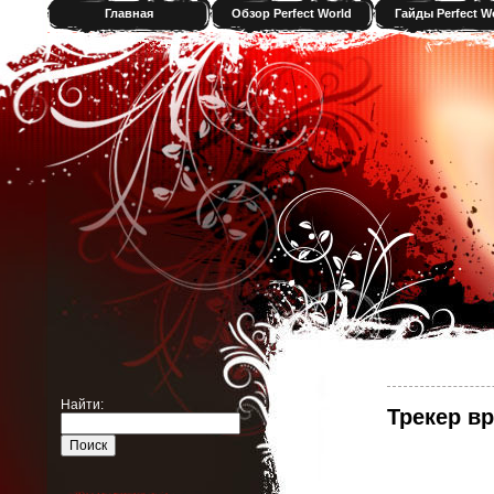
Главная
Обзор Perfect World
Гайды Perfect W
Найти:
Трекер вр