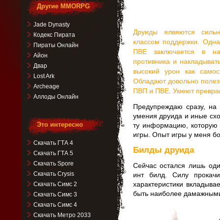
Другие MMORPG
Jade Dynasty
Друиды ялвяются силь
Кодекс Пирата
классом поддержки. Одна
Пираты Онлайн
ПВЕ заключается в на
Айон
противника и накладыват
Двар
высокий урон как само
Lost Ark
Обладают довольно полез
Archeage
ПВП и ПВЕ. Умеют превращ
Аллоды Онлайн
Предупреждаю сразу, на 
умения друида и иные схо
Это интересно
ту информацию, которую
игры. Опыт игры у меня б
Скачать ГТА 4
Билды друида
Скачать ГТА 5
Скачать Spore
Сейчас остался лишь од
Скачать Crysis
инт билд. Силу прокач
характеристики вкладывае
Скачать Симс 2
быть наиболее дамажными
Скачать Симс 3
Скачать Симс 4
Скачать Метро 2033