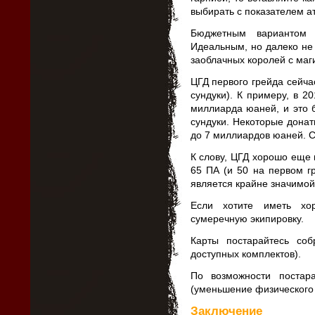
выбирать с показателем ат
Бюджетным вариантом 
Идеальным, но далеко не
заоблачных королей с маг
ЦГД первого грейда сейча
сундуки). К примеру, в 2
миллиарда юаней, и это б
сундуки. Некоторые донат
до 7 миллиардов юаней. С
К слову, ЦГД хорошо еще и
65 ПА (и 50 на первом гр
является крайне значимой
Если хотите иметь хо
сумеречную экипировку.
Карты постарайтесь соб
доступных комплектов).
По возможности постар
(уменьшение физического
Заключение