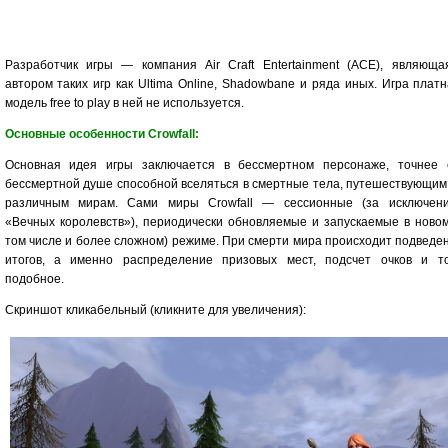
Разработчик игры — компания Air Craft Entertainment (ACE), являюща
автором таких игр как Ultima Online, Shadowbane и ряда иных. Игра платн
модель free to play в ней не используется.
Основные особенности Crowfall:
Основная идея игры заключается в бессмертном персонаже, точнее 
бессмертной душе способной вселяться в смертные тела, путешествующим
различным мирам. Сами миры Crowfall — сессионные (за исключен
«Вечных королевств»), периодически обновляемые и запускаемые в новом
том числе и более сложном) режиме. При смерти мира происходит подведе
итогов, а именно распределение призовых мест, подсчет очков и т
подобное.
Скриншот кликабельный (кликните для увеличения):