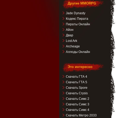
Другие MMORPG
Jade Dynasty
Кодекс Пирата
Пираты Онлайн
Айон
Двар
Lost Ark
Archeage
Аллоды Онлайн
Это интересно
Скачать ГТА 4
Скачать ГТА 5
Скачать Spore
Скачать Crysis
Скачать Симс 2
Скачать Симс 3
Скачать Симс 4
Скачать Метро 2033