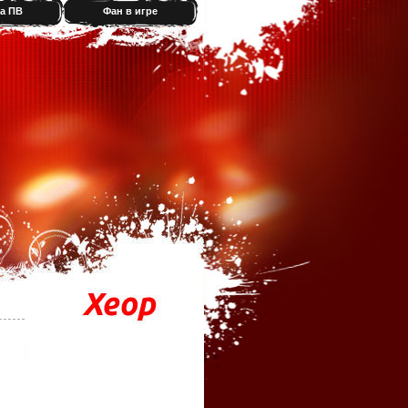
а ПВ
Фан в игре