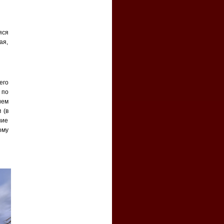
яся
ая,
его
 по
ием
 (в
ние
ому