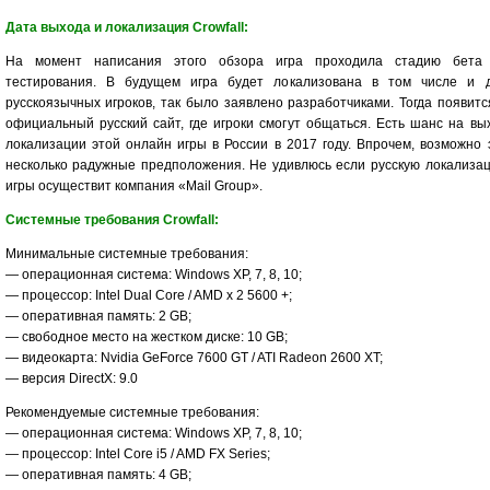
Дата выхода и локализация Crowfall:
На момент написания этого обзора игра проходила стадию бет
тестирования. В будущем игра будет локализована в том числе и 
русскоязычных игроков, так было заявлено разработчиками. Тогда появитс
официальный русский сайт, где игроки смогут общаться. Есть шанс на вы
локализации этой онлайн игры в России в 2017 году. Впрочем, возможно 
несколько радужные предположения. Не удивлюсь если русскую локализа
игры осуществит компания «Mail Group».
Системные требования Crowfall:
Минимальные системные требования:
— операционная система: Windows XP, 7, 8, 10;
— процессор: Intel Dual Core / AMD x 2 5600 +;
— оперативная память: 2 GB;
— свободное место на жестком диске: 10 GB;
— видеокарта: Nvidia GeForce 7600 GT / ATI Radeon 2600 XT;
— версия DirectX: 9.0
Рекомендуемые системные требования:
— операционная система: Windows XP, 7, 8, 10;
— процессор: Intel Core i5 / AMD FX Series;
— оперативная память: 4 GB;