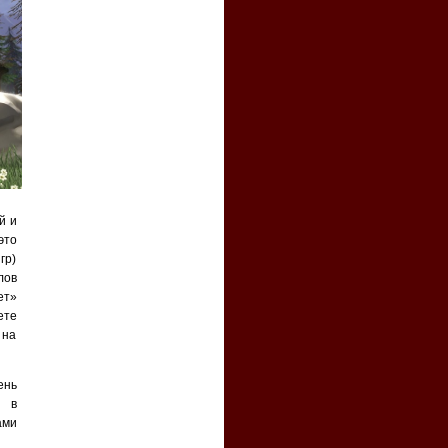
й и
это
гр)
лов
ет»
ете
 на
ень
в в
ами