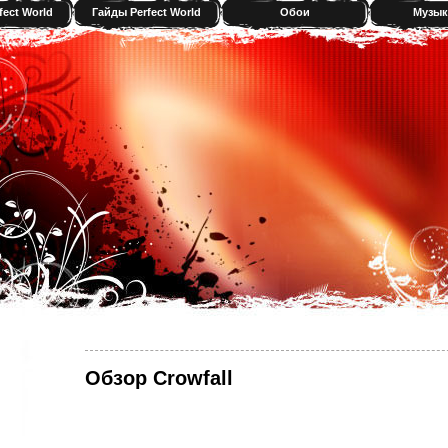
fect World
Гайды Perfect World
Обои
Музык
Обзор Crowfall