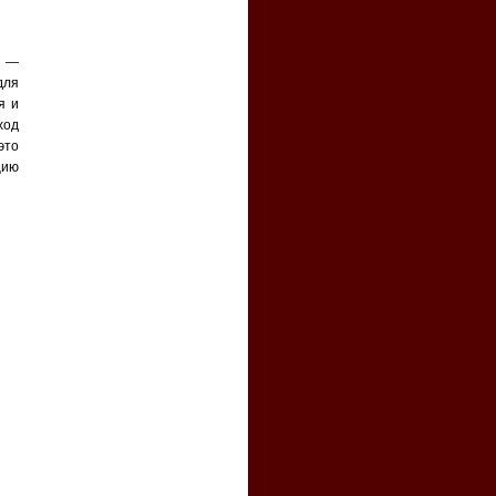
а —
для
я и
ход
это
цию