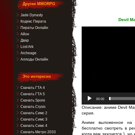
Другие MMORPG
Jade Dynasty
Devil M
Кодекс Пирата
Пираты Онлайн
Видеоплеер
Айон
Двар
Lost Ark
Archeage
Аллоды Онлайн
Это интересно
Скачать ГТА 4
Скачать ГТА 5
00:00
Скачать Spore
Скачать Crysis
Описание: аниме Devil May
серия.
Скачать Симс 2
Скачать Симс 3
Аниме выложенное на 
Скачать Симс 4
бесплатно смотреть в р
Скачать Метро 2033
когда вам захочется ), но