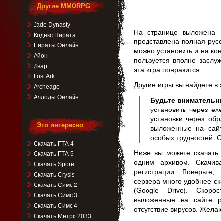
Другие MMORPG
Jade Dynasty
На странице выложена 
Кодекс Пирата
представлена полная рус
Пираты Онлайн
можно установить и на кон
Айон
пользуется вполне заслу
Двар
эта игра понравится.
Lost Ark
Другие игры вы найдете в
Archeage
Аллоды Онлайн
Будьте внимательн
установить через ex
установки через обр
Это интересно
выложенные на сай
особых трудностей. С
Скачать ГТА 4
Ниже вы можете скачать
Скачать ГТА 5
одним архивом. Скачив
Скачать Spore
регистрации. Поверьте
Скачать Crysis
сервера много удобнее ск
Скачать Симс 2
(Google Drive). Скор
Скачать Симс 3
выложенные на сайте р
Скачать Симс 4
отсутствие вирусов. Жела
Скачать Метро 2033