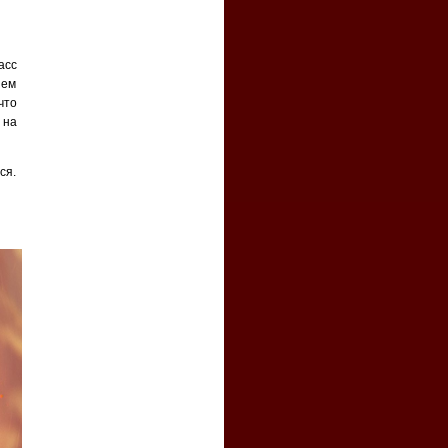
асс
ием
что
 на
ся.