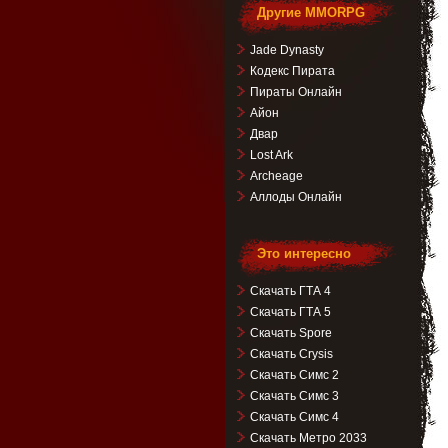
Другие MMORPG
Jade Dynasty
Кодекс Пирата
Пираты Онлайн
Айон
Двар
Lost Ark
Archeage
Аллоды Онлайн
Это интересно
Скачать ГТА 4
Скачать ГТА 5
Скачать Spore
Скачать Crysis
Скачать Симс 2
Скачать Симс 3
Скачать Симс 4
Скачать Метро 2033