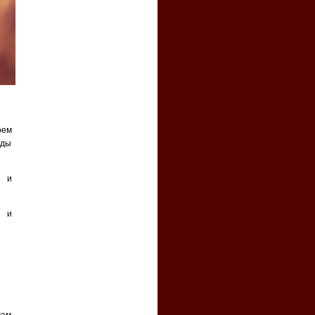
оем
иды
в и
и и
вам