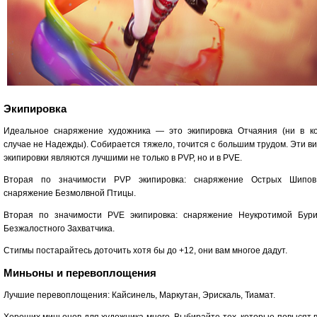
Экипировка
Идеальное снаряжение художника — это экипировка Отчаяния (ни в к
случае не Надежды). Собирается тяжело, точится с большим трудом. Эти в
экипировки являются лучшими не только в PVP, но и в PVE.
Вторая по значимости PVP экипировка: снаряжение Острых Шипо
снаряжение Безмолвной Птицы.
Вторая по значимости PVE экипировка: снаряжение Неукротимой Бур
Безжалостного Захватчика.
Стигмы постарайтесь доточить хотя бы до +12, они вам многое дадут.
Миньоны и перевоплощения
Лучшие перевоплощения: Кайсинель, Маркутан, Эрискаль, Тиамат.
Хороших миньонов для художника много. Выбирайте тех, которые повысят 