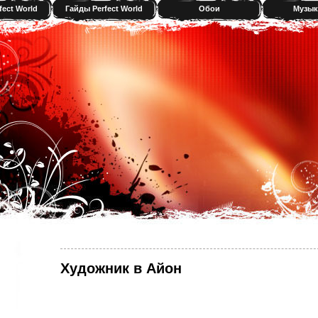
fect World
Гайды Perfect World
Обои
Музык
Художник в Айон