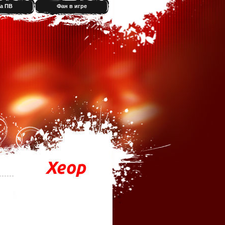
а ПВ
Фан в игре