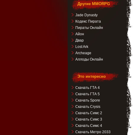
Другие MMORPG
Jade Dynasty
Кодекс Пирата
Пираты Онлайн
Айон
Двар
Lost Ark
Archeage
Аллоды Онлайн
Это интересно
Скачать ГТА 4
Скачать ГТА 5
Скачать Spore
Скачать Crysis
Скачать Симс 2
Скачать Симс 3
Скачать Симс 4
Скачать Метро 2033