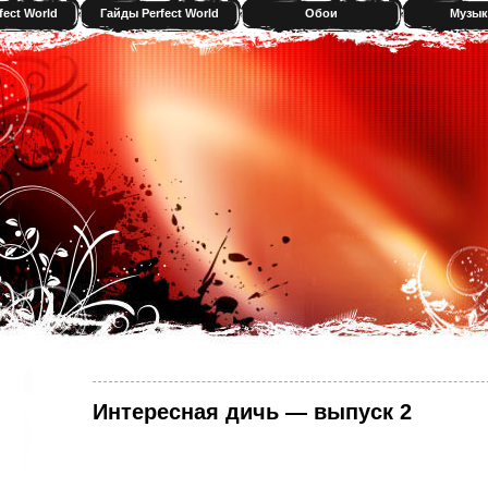
fect World
Гайды Perfect World
Обои
Музык
Интересная дичь — выпуск 2