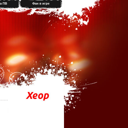
а ПВ
Фан в игре