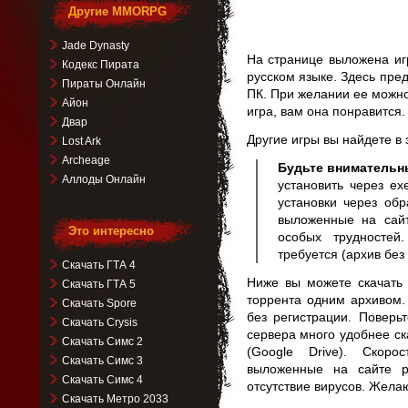
Другие MMORPG
Jade Dynasty
На странице выложена иг
Кодекс Пирата
русском языке. Здесь пре
Пираты Онлайн
ПК. При желании ее можно
Айон
игра, вам она понравится.
Двар
Другие игры вы найдете в
Lost Ark
Archeage
Будьте внимательн
Аллоды Онлайн
установить через ex
установки через обр
выложенные на сай
Это интересно
особых трудностей
требуется (архив без
Скачать ГТА 4
Ниже вы можете скачать
Скачать ГТА 5
торрента одним архивом.
Скачать Spore
без регистрации. Поверь
Скачать Crysis
сервера много удобнее ск
Скачать Симс 2
(Google Drive). Скор
Скачать Симс 3
выложенные на сайте р
Скачать Симс 4
отсутствие вирусов. Жела
Скачать Метро 2033