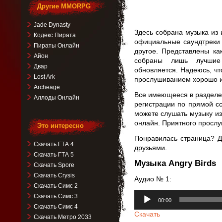
Другие MMORPG
Jade Dynasty
Здесь собрана музыка из 
Кодекс Пирата
официальные саундтреки 
Пираты Онлайн
другое. Представлены ка
Айон
собраны лишь лучшие 
Двар
обновляется. Надеюсь, чт
Lost Ark
прослушиванием хорошо и
Archeage
Все имеющееся в разделе 
Аллоды Онлайн
регистрации по прямой с
можете слушать музыку из
онлайн. Приятного просл
Это интересно
Понравилась страница? Д
Скачать ГТА 4
друзьями.
Скачать ГТА 5
Музыка Angry Birds
Скачать Spore
Скачать Crysis
Аудио № 1:
Скачать Симс 2
Аудиоплеер
Скачать Симс 3
00:00
Скачать Симс 4
Скачать
Скачать Метро 2033