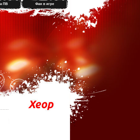
а ПВ
Фан в игре