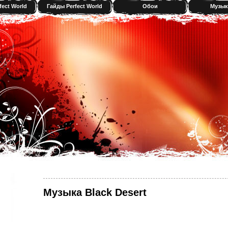
fect World
Гайды Perfect World
Обои
Музык
Музыка Black Desert