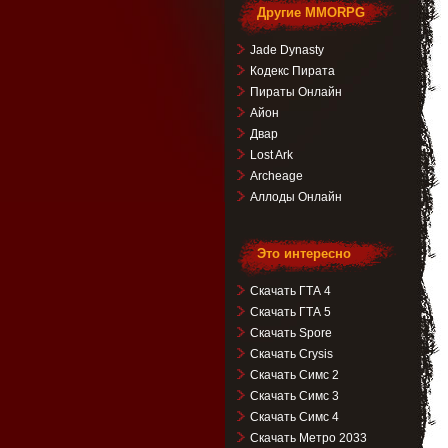
Другие MMORPG
Jade Dynasty
Кодекс Пирата
Пираты Онлайн
Айон
Двар
Lost Ark
Archeage
Аллоды Онлайн
Это интересно
Скачать ГТА 4
Скачать ГТА 5
Скачать Spore
Скачать Crysis
Скачать Симс 2
Скачать Симс 3
Скачать Симс 4
Скачать Метро 2033