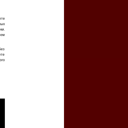
ете
ных
ки.
ием
без
ете
ого