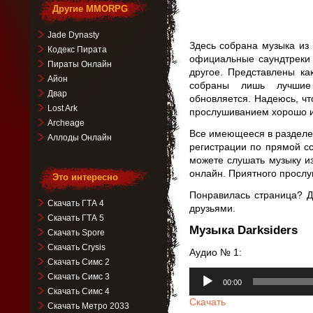
Другие MMORPG
Jade Dynasty
Здесь собрана музыка из 
Кодекс Пирата
официальные саундтреки 
Пираты Онлайн
другое. Представлены ка
Айон
собраны лишь лучшие 
Двар
обновляется. Надеюсь, чт
Lost Ark
прослушиванием хорошо и
Archeage
Все имеющееся в разделе 
Аллоды Онлайн
регистрации по прямой с
можете слушать музыку и
онлайн. Приятного просл
Это интересно
Понравилась страница? Д
Скачать ГТА 4
друзьями.
Скачать ГТА 5
Музыка Darksiders
Скачать Spore
Скачать Crysis
Аудио № 1:
Скачать Симс 2
Аудиоплеер
Скачать Симс 3
00:00
Скачать Симс 4
Скачать
Скачать Метро 2033