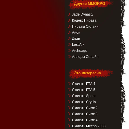
Другие MMORPG
Jade Dynasty
Кодекс Пирата
Пираты Онлайн
Айон
Двар
Lost Ark
Archeage
Аллоды Онлайн
Это интересно
Скачать ГТА 4
Скачать ГТА 5
Скачать Spore
Скачать Crysis
Скачать Симс 2
Скачать Симс 3
Скачать Симс 4
Скачать Метро 2033