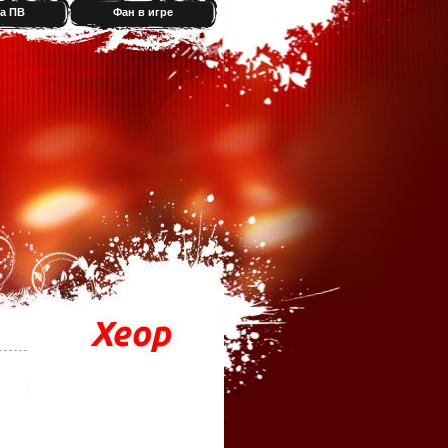
а ПВ
Фан в игре