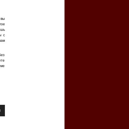
 вы
гое
ишь
ы с
вам
без
ете
име
уйте