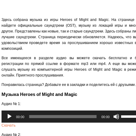
Здесь собрана музыка из игры Heroes of Might and Magic. На странице
найдете официальные саундтреки (OST), музыку из локаций игры и мно
другое. Представлены как новые, так и старые саундтреки. Здесь собраны л
лучшие саундтреки. Страница периодически обновляется. Надеюсь, что в
удовольствием проведете время за прослушиванием хорошо известных 
композиций.
Все имеющееся в разделе аудио вы можете скачать бесплатно и 
регистрации по прямой ссылке в формате mp3 или mp4. А еще вы мож
слушать музыку из компьютерной игры Heroes of Might and Magic в реж
онлайн. Приятного прослушивания.
Понравилась страница? Добавьте ее в закладки и поделитесь ей с друзьями.
Музыка Heroes of Might and Magic
Аудио № 1:
Аудиоплеер
Использ
00:00
00:00
клавиши
вверх/
Скачать
вниз,
Аудио № 2:
чтобы