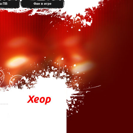
а ПВ
Фан в игре