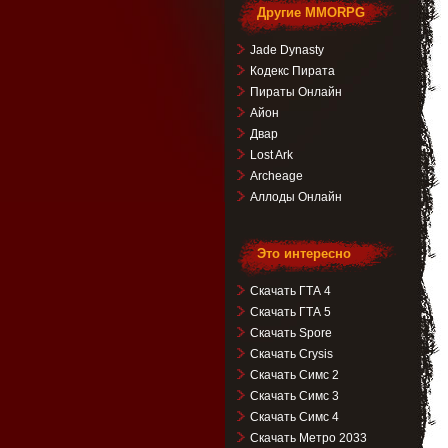
Другие MMORPG
Jade Dynasty
Кодекс Пирата
Пираты Онлайн
Айон
Двар
Lost Ark
Archeage
Аллоды Онлайн
Это интересно
Скачать ГТА 4
Скачать ГТА 5
Скачать Spore
Скачать Crysis
Скачать Симс 2
Скачать Симс 3
Скачать Симс 4
Скачать Метро 2033