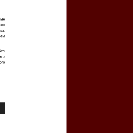
ные
как
ки.
ием
без
ете
ого
уйте
ть