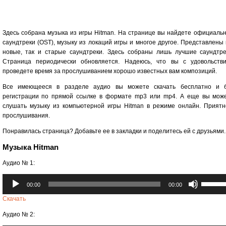
Здесь собрана музыка из игры Hitman. На странице вы найдете официаль
саундтреки (OST), музыку из локаций игры и многое другое. Представлены 
новые, так и старые саундтреки. Здесь собраны лишь лучшие саундтре
Страница периодически обновляется. Надеюсь, что вы с удовольств
проведете время за прослушиванием хорошо известных вам композиций.
Все имеющееся в разделе аудио вы можете скачать бесплатно и 
регистрации по прямой ссылке в формате mp3 или mp4. А еще вы мож
слушать музыку из компьютерной игры Hitman в режиме онлайн. Приятн
прослушивания.
Понравилась страница? Добавьте ее в закладки и поделитесь ей с друзьями.
Музыка Hitman
Аудио № 1:
Аудиоплеер
Использ
00:00
00:00
клавиши
вверх/
Скачать
вниз,
Аудио № 2:
чтобы
увеличи