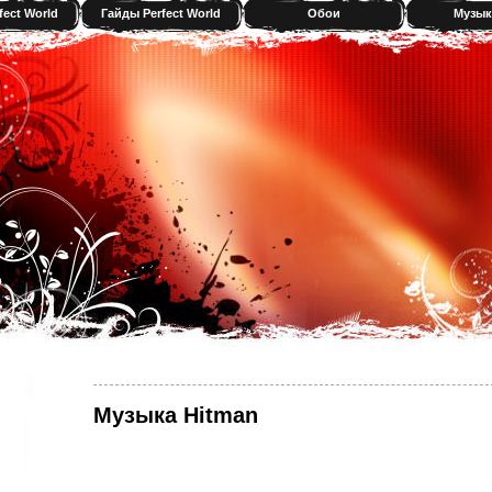
fect World
Гайды Perfect World
Обои
Музык
Музыка Hitman