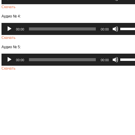
клавиши
уменьши
вверх/
Скачать
громкост
вниз,
Аудио № 4:
чтобы
увеличи
Аудиоплеер
Использ
или
00:00
00:00
клавиши
уменьши
вверх/
Скачать
громкост
вниз,
Аудио № 5:
чтобы
увеличи
Аудиоплеер
Использ
или
00:00
00:00
клавиши
уменьши
вверх/
Скачать
громкост
вниз,
чтобы
увеличи
или
уменьши
громкост