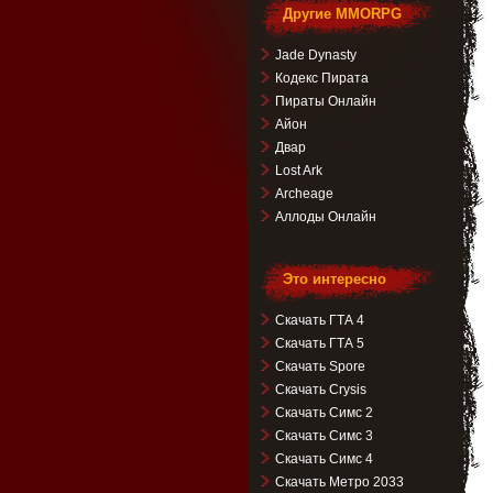
Другие MMORPG
Jade Dynasty
Кодекс Пирата
Пираты Онлайн
Айон
Двар
Lost Ark
Archeage
Аллоды Онлайн
Это интересно
Скачать ГТА 4
Скачать ГТА 5
Скачать Spore
Скачать Crysis
Скачать Симс 2
Скачать Симс 3
Скачать Симс 4
Скачать Метро 2033