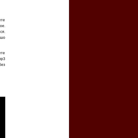
ете
ое.
ся.
ошо
ете
mp3
без