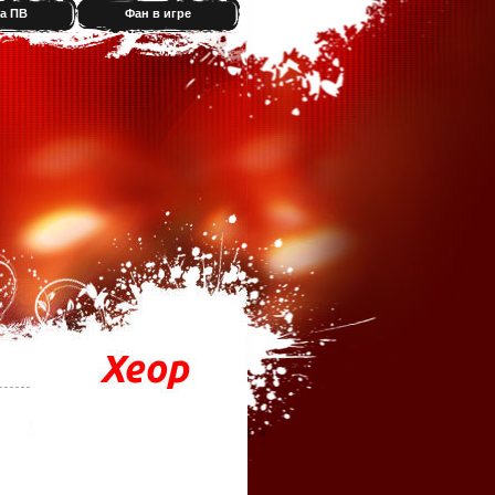
а ПВ
Фан в игре