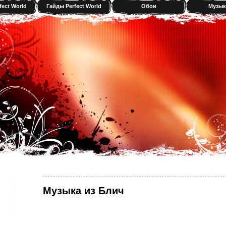
fect World
Гайды Perfect World
Обои
Музык
Музыка из Блич