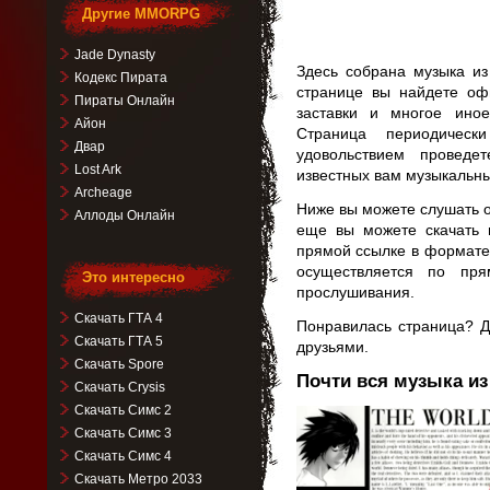
Другие MMORPG
Jade Dynasty
Здесь собрана музыка из
Кодекс Пирата
странице вы найдете оф
Пираты Онлайн
заставки и многое иное
Айон
Страница периодическ
Двар
удовольствием провед
Lost Ark
известных вам музыкальны
Archeage
Ниже вы можете слушать о
Аллоды Онлайн
еще вы можете скачать 
прямой ссылке в формате
осуществляется по пря
Это интересно
прослушивания.
Скачать ГТА 4
Понравилась страница? Д
Скачать ГТА 5
друзьями.
Скачать Spore
Почти вся музыка из
Скачать Crysis
Скачать Симс 2
Видеоплеер
Скачать Симс 3
Скачать Симс 4
Скачать Метро 2033