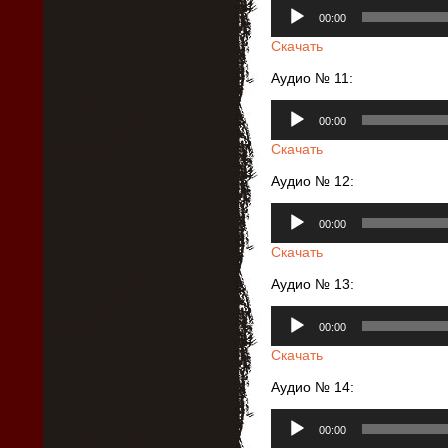
Аудиоплеер
00:00
Скачать
Аудио № 11:
Аудиоплеер
00:00
Скачать
Аудио № 12:
Аудиоплеер
00:00
Скачать
Аудио № 13:
Аудиоплеер
00:00
Скачать
Аудио № 14:
Аудиоплеер
00:00