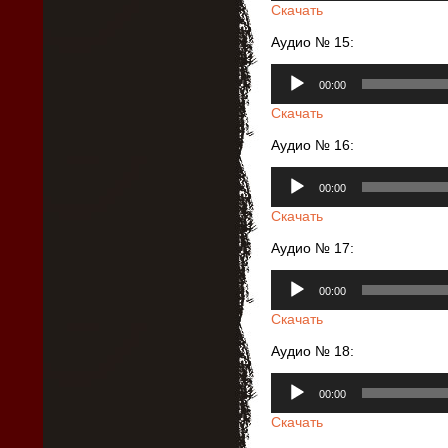
Скачать
Аудио № 15:
Аудиоплеер
00:00
Скачать
Аудио № 16:
Аудиоплеер
00:00
Скачать
Аудио № 17:
Аудиоплеер
00:00
Скачать
Аудио № 18:
Аудиоплеер
00:00
Скачать