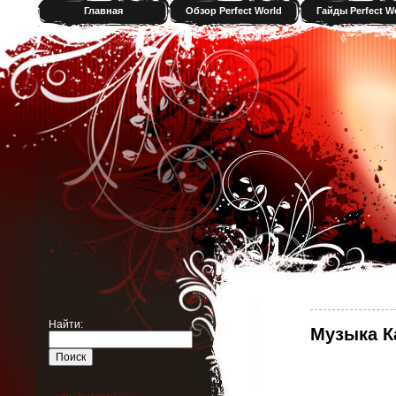
Главная
Обзор Perfect World
Гайды Perfect W
Найти:
Музыка К