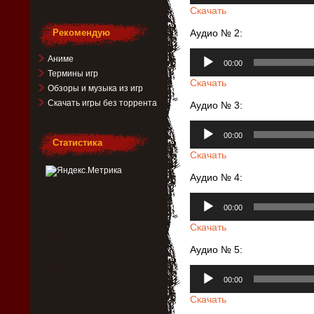
Скачать
Рекомендую
Аудио № 2:
Аудиоплеер
Аниме
00:00
Термины игр
Скачать
Обзоры и музыка из игр
Скачать игры без торрента
Аудио № 3:
Аудиоплеер
00:00
Статистика
Скачать
Аудио № 4:
Аудиоплеер
00:00
Скачать
Аудио № 5:
Аудиоплеер
00:00
Скачать