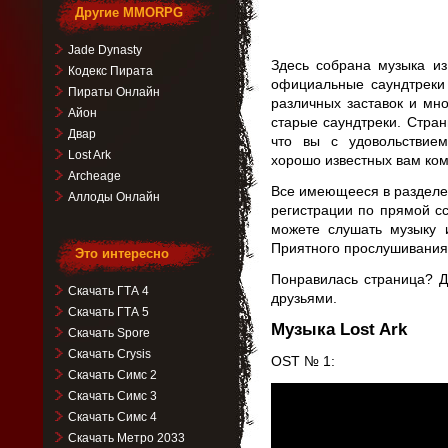
Другие MMORPG
Jade Dynasty
Здесь собрана музыка из
Кодекс Пирата
официальные саундтреки 
Пираты Онлайн
различных заставок и мно
Айон
старые саундтреки. Стра
Двар
что вы с удовольствие
Lost Ark
хорошо известных вам ком
Archeage
Все имеющееся в разделе 
Аллоды Онлайн
регистрации по прямой с
можете слушать музыку
Приятного прослушивания
Это интересно
Понравилась страница? Д
Скачать ГТА 4
друзьями.
Скачать ГТА 5
Музыка Lost Ark
Скачать Spore
Скачать Crysis
OST № 1:
Скачать Симс 2
Видеоплеер
Скачать Симс 3
Скачать Симс 4
Скачать Метро 2033