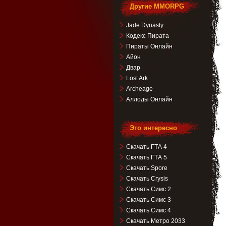
Другие MMORPG
Jade Dynasty
Кодекс Пирата
Пираты Онлайн
Айон
Двар
Lost Ark
Archeage
Аллоды Онлайн
Это интересно
Скачать ГТА 4
Скачать ГТА 5
Скачать Spore
Скачать Crysis
Скачать Симс 2
Скачать Симс 3
Скачать Симс 4
Скачать Метро 2033