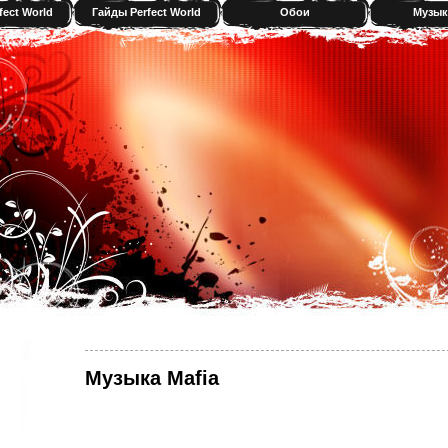
fect World
Гайды Perfect World
Обои
Музык
Музыка Mafia