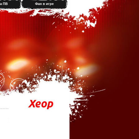
а ПВ
Фан в игре