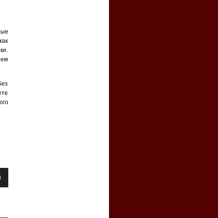
ные
как
ки.
ием
без
ете
ого
уйте
ть