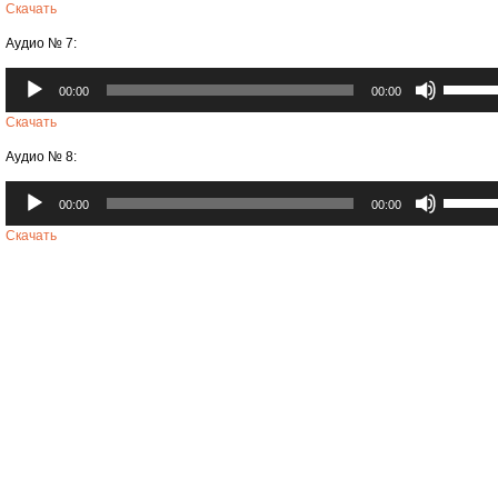
вверх/
Скачать
громкост
вниз,
Аудио № 7:
чтобы
увеличи
Аудиоплеер
Использ
или
00:00
00:00
клавиши
уменьши
вверх/
Скачать
громкост
вниз,
Аудио № 8:
чтобы
увеличи
Аудиоплеер
Использ
или
00:00
00:00
клавиши
уменьши
вверх/
Скачать
громкост
вниз,
чтобы
увеличи
или
уменьши
громкост