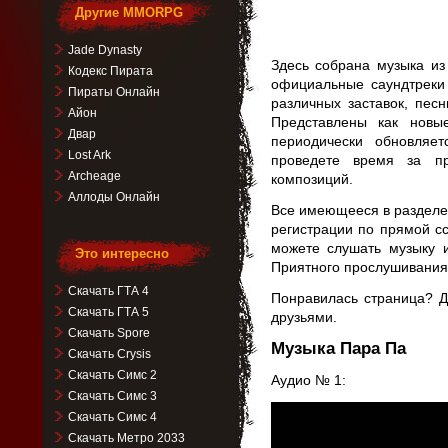
Другие MMORPG
Jade Dynasty
Здесь собрана музыка из
Кодекс Пирата
официальные саундтреки 
Пираты Онлайн
различных заставок, пес
Айон
Представлены как новы
Двар
периодически обновляе
Lost Ark
проведете время за п
Archeage
композиций.
Аллоды Онлайн
Все имеющееся в разделе 
регистрации по прямой с
можете слушать музыку
Это интересно
Приятного прослушивания
Скачать ГТА 4
Понравилась страница? Д
Скачать ГТА 5
друзьями.
Скачать Spore
Музыка Пара Па
Скачать Crysis
Скачать Симс 2
Аудио № 1:
Скачать Симс 3
Видеоплеер
Скачать Симс 4
Скачать Метро 2033