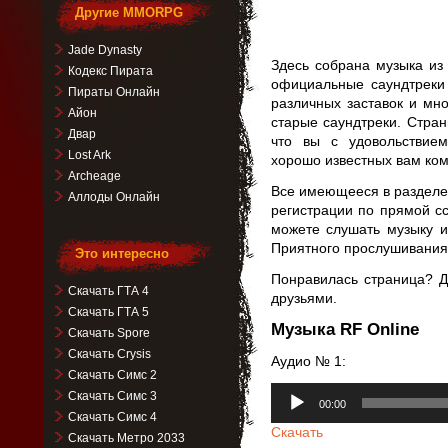
Другие MMORPG
Jade Dynasty
Здесь собрана музыка из
Кодекс Пирата
официальные саундтреки 
Пираты Онлайн
различных заставок и мно
Айон
старые саундтреки. Стра
Двар
что вы с удовольствие
Lost Ark
хорошо известных вам ком
Archeage
Все имеющееся в разделе 
Аллоды Онлайн
регистрации по прямой с
можете слушать музыку 
Приятного прослушивания
Это интересно
Понравилась страница? Д
Скачать ГТА 4
друзьями.
Скачать ГТА 5
Музыка RF Online
Скачать Spore
Скачать Crysis
Аудио № 1:
Скачать Симс 2
Аудиоплеер
Скачать Симс 3
00:00
Скачать Симс 4
Скачать
Скачать Метро 2033