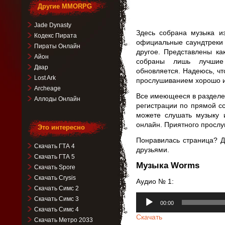
Другие MMORPG
Jade Dynasty
Здесь собрана музыка и
Кодекс Пирата
официальные саундтреки 
Пираты Онлайн
другое. Представлены ка
Айон
собраны лишь лучшие 
Двар
обновляется. Надеюсь, чт
Lost Ark
прослушиванием хорошо и
Archeage
Все имеющееся в разделе 
Аллоды Онлайн
регистрации по прямой с
можете слушать музыку
онлайн. Приятного просл
Это интересно
Понравилась страница? Д
Скачать ГТА 4
друзьями.
Скачать ГТА 5
Музыка Worms
Скачать Spore
Скачать Crysis
Аудио № 1:
Скачать Симс 2
Аудиоплеер
Скачать Симс 3
00:00
Скачать Симс 4
Скачать
Скачать Метро 2033