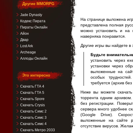
Другие MMORPG
Jade Dynasty
На странице выложена игр
Кодекс Пирата
представлена полная рус
Пираты Онлайн
можно установить и на 
Айон
наверняка понравится.
Двар
Другие игры вы найдете в
Lost Ark
Archeage
Будьте внимательн
Аллоды Онлайн
установить через ex
установки через обр
выложенные на сай
Это интересно
особых трудностей
требуется (архив без
Скачать ГТА 4
Ниже вы можете скачат
Скачать ГТА 5
торрента одним архивом.
Скачать Spore
без регистрации. Поверь
Скачать Crysis
сервера много удобнее ск
Скачать Симс 2
(Google Drive). Скор
Скачать Симс 3
выложенные на сайте р
Скачать Симс 4
отсутствие вирусов. Жела
Скачать Метро 2033