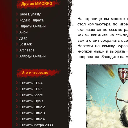
Другие MMORPG
Jade Dynasty
На странице вы можете о
Кодекс Пирата
стол компьютера по игре
Пираты Онлайн
скачиваются по ссылке р
Айон
как вы кликните на ссылк
Двар
вам и стоит сохранить к с
Lost Ark
Навести на ссылку курс
Archeage
кнопкой мыши и выбрать 
Аллоды Онлайн
понравятся. Заходите на 
Это интересно
Скачать ГТА 4
Скачать ГТА 5
Скачать Spore
Скачать Crysis
Скачать Симс 2
Скачать Симс 3
Скачать Симс 4
Скачать Метро 2033