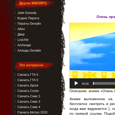
Другие MMORPG
Jade Dynasty
Очень при
Кодекс Пирата
Пираты Онлайн
Видеоплеер
Айон
Двар
Lost Ark
Archeage
Аллоды Онлайн
Это интересно
Скачать ГТА 4
Скачать ГТА 5
00:00
Скачать Spore
Скачать Crysis
Описание: аниме «Очень п
Скачать Симс 2
Аниме выложенное на 
Скачать Симс 3
бесплатно смотреть в р
Скачать Симс 4
когда вам вздумается ), н
Скачать Метро 2033
по прямой ссылке. Подо