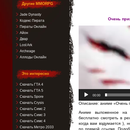
Другие MMORPG
Jade Dynasty
Очень прия
Кодекс Пирата
Пираты Онлайн
Видеоплеер
Айон
Двар
Lost Ark
Archeage
Аллоды Онлайн
Это интересно
Скачать ГТА 4
Скачать ГТА 5
00:00
Скачать Spore
Скачать Crysis
Описание: аниме «Очень п
Скачать Симс 2
Аниме выложенное на 
Скачать Симс 3
бесплатно смотреть в р
Скачать Симс 4
когда вам вздумается ), н
Скачать Метро 2033
по прямой ссылке. Подо