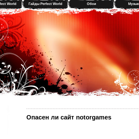
fect World
Гайды Perfect World
Обои
Музык
Опасен ли сайт notorgames