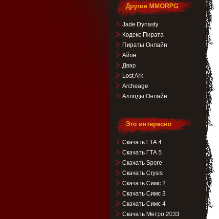
Другие MMORPG
Jade Dynasty
Кодекс Пирата
Пираты Онлайн
Айон
Двар
Lost Ark
Archeage
Аллоды Онлайн
Это интересно
Скачать ГТА 4
Скачать ГТА 5
Скачать Spore
Скачать Crysis
Скачать Симс 2
Скачать Симс 3
Скачать Симс 4
Скачать Метро 2033