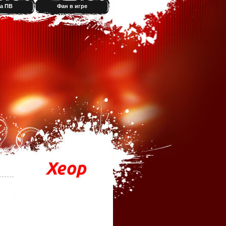
а ПВ
Фан в игре