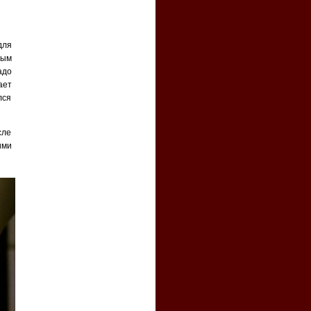
для
ным
адо
ает
лся
сле
ими