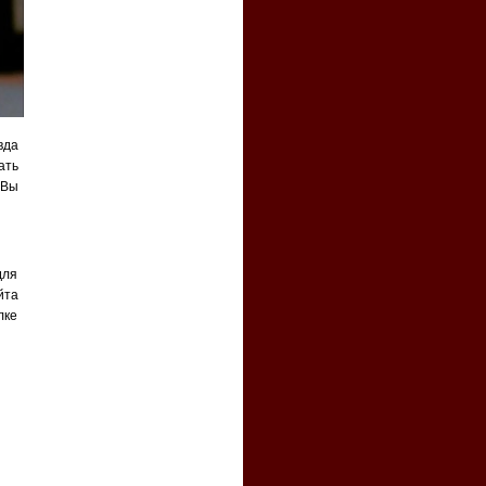
вда
ать
 Вы
для
йта
лке