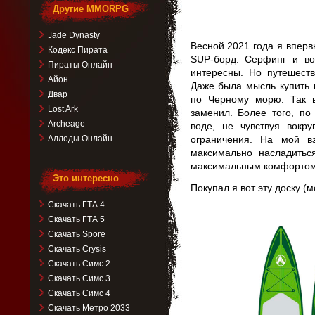
Другие MMORPG
Jade Dynasty
Весной 2021 года я вперв
Кодекс Пирата
SUP-борд. Серфинг и во
Пираты Онлайн
интересны. Но путешест
Айон
Даже была мысль купить 
Двар
по Черному морю. Так в
Lost Ark
заменил. Более того, по
Archeage
воде, не чувствуя вокр
Аллоды Онлайн
ограничения. На мой в
максимально насладитьс
максимальным комфортом
Это интересно
Покупал я вот эту доску 
Скачать ГТА 4
Скачать ГТА 5
Скачать Spore
Скачать Crysis
Скачать Симс 2
Скачать Симс 3
Скачать Симс 4
Скачать Метро 2033