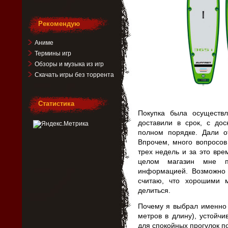
Рекомендую
Аниме
Термины игр
Обзоры и музыка из игр
Скачать игры без торрента
Статистика
Покупка была осуществле
доставили в срок, с до
полном порядке. Дали 
Впрочем, много вопросов 
трех недель и за это вре
целом магазин мне п
информацией. Возможно 
считаю, что хорошими 
делиться.
Почему я выбрал именно 
метров в длину), устойчи
для спокойных прогулок п