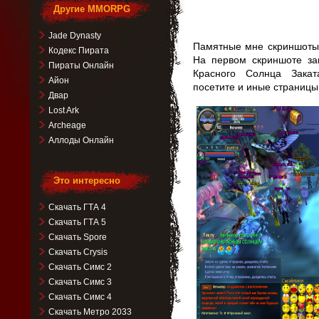
Другие MMORPG
Jade Dynasty
Памятные мне скриншоты 
Кодекс Пирата
На первом скриншоте за
Пираты Онлайн
Красного Солнца Закат
Айон
посетите и иные страницы
Двар
Lost Ark
Archeage
Аллоды Онлайн
Это интересно
Скачать ГТА 4
Скачать ГТА 5
Скачать Spore
Скачать Crysis
Скачать Симс 2
Скачать Симс 3
Скачать Симс 4
Скачать Метро 2033