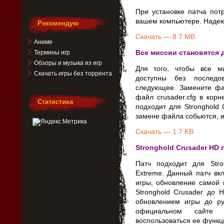
При установке патча потр
вашем компьютере. Надею
Рекомендую
Скачать — 8.7 MB
Аниме
Все миссии становятся 
Термины игр
Обзоры и музыка из игр
Для того, чтобы все ми
Скачать игры без торрента
доступны без последо
следующее. Замените фа
файл crusader.cfg в кор
Статистика
подходит для Stronghold 
замене файла собьются, и
Скачать — 1.7 KB
Stronghold Crusader HD 
Патч подходит для Stro
Extreme. Данный патч вк
игры, обновление самой 
Stronghold Crusader до 
обновлением игры до ру
официальном сайте 
воспользоваться ее функ