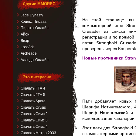
Другие MMORPG
Jade Dynasty
На этой странице вы 
Кодекс Пирата
компьютерной игре Stron
Пираты Онлайн
Crusader из списка ни
Айон
регистрации и по прямой
Двар
патчи Stronghold Crusa
Lost Ark
проверены через Kaspersky
Archeage
Новые противники Stron
Аллоды Онлайн
Это интересно
Скачать ГТА 4
Скачать ГТА 5
Патч добавляет новых п
Скачать Spore
Шерифа Нотингемского, Ф
Скачать Crysis
Шериф Нотингемский и 
Скачать Симс 2
использования кавалерии 
Скачать Симс 3
Скачать Симс 4
Этот патч для Stronghold 
Скачать Метро 2033
с компьютерными противн