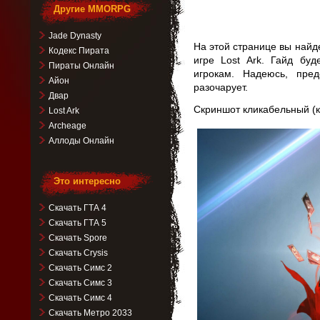
Другие MMORPG
Jade Dynasty
На этой странице вы найд
Кодекс Пирата
игре Lost Ark. Гайд буд
Пираты Онлайн
игрокам. Надеюсь, пре
Айон
разочарует.
Двар
Скриншот кликабельный (к
Lost Ark
Archeage
Аллоды Онлайн
Это интересно
Скачать ГТА 4
Скачать ГТА 5
Скачать Spore
Скачать Crysis
Скачать Симс 2
Скачать Симс 3
Скачать Симс 4
Скачать Метро 2033