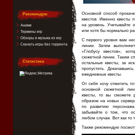
Основной способ прокачк
Рекомендую
квестов. Именно квесты 
на уровень. Учитывайте э
Аниме
или хотя бы нормально ра
Термины игр
Обзоры и музыка из игр
С первого уровня вам не
Скачать игры без торрента
линии. Затем выполняе
«Глобусу квестов», ко
сюжетной линии. Таким сп
Статистика
остальные квесты, за и
пропустить. Докачавшис
ежедневные квесты.
От себя хочу отметить т
основной сюжетной лин
квесты, то вы сможете 
образом на новых сервер
по развитию персонажа
забывайте о том, что 
любом случае. Вот как то т
Также рекомендую посмотр