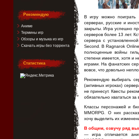
Рекомендую
В игру можно поиграть 
серверах, русские и ино
Аниме
закрыты. Игра успешно п
Термины игр
серверов более 13 лет. К
Обзоры и музыка из игр
сервера с установленной
Скачать игры без торрента
Second. В Ragnarok Onlin
полноценные войны гиль
степени имеется, хотя и 
Статистика
играми. На фанатских сер
вовсе, что довольно непло
Рекомендую выбирать се
(активных игроках) серве
не принесут. Квесты рек
обязательно хвататься за
Классы персонажей и би
MMORPG. О них рассказы
хочу выделить их изменен
В общем, озвучу ряд вы
— игра отличается ани