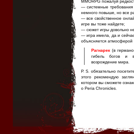
MMORPG пожалуй редкост
— системные требования 
немного повыше, но все 
— все свойственное онлай
игре вы тоже найдете;
— сюжет игры довольно н
— игра имела, да и сейчас
объясняется атмосферой 
Рагнарек
(в германо
гибель богов и в
возрождение мира.
P. S. обязательно посети
этого рекомендую загля
котором вы сможете ознак
о Peria Chronicles.