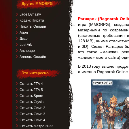
Другие MMORPG
Jade Dynasty
Рагнарок (Ragnarok Onli
Кодекс Пирата
игра (MMORPG), создана
Пираты Онлайн
мизерными по современ
Айон
(системные требования 
Двар
128 MB), аниме стилистик
Lost Ark
и 3D). Сюжет Рагнарок б
Archeage
что такое «манхва» ре
Аллоды Онлайн
«аниме» моего сайта) одно
В 2013 году вышло продол
а именно Ragnarok Online 
Это интересно
Скачать ГТА 4
Скачать ГТА 5
Скачать Spore
Скачать Crysis
Скачать Симс 2
Скачать Симс 3
Скачать Симс 4
Скачать Метро 2033