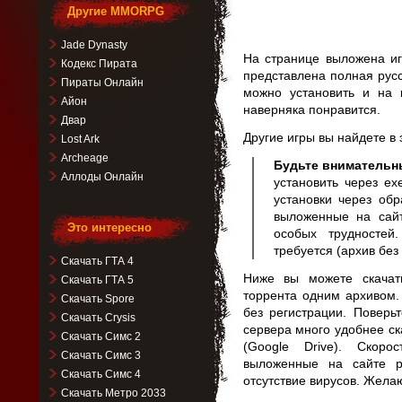
Другие MMORPG
Jade Dynasty
На странице выложена игр
Кодекс Пирата
представлена полная рус
Пираты Онлайн
можно установить и на 
Айон
наверняка понравится.
Двар
Другие игры вы найдете в
Lost Ark
Archeage
Будьте внимательн
Аллоды Онлайн
установить через ex
установки через обр
выложенные на сай
Это интересно
особых трудностей
требуется (архив без
Скачать ГТА 4
Ниже вы можете скачат
Скачать ГТА 5
торрента одним архивом.
Скачать Spore
без регистрации. Поверь
Скачать Crysis
сервера много удобнее ск
Скачать Симс 2
(Google Drive). Скор
Скачать Симс 3
выложенные на сайте р
Скачать Симс 4
отсутствие вирусов. Жела
Скачать Метро 2033