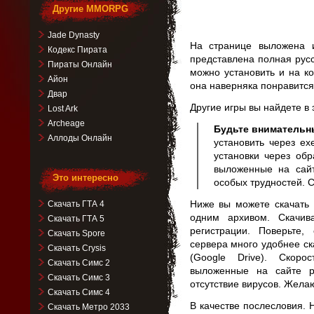
Другие MMORPG
Jade Dynasty
На странице выложена и
Кодекс Пирата
представлена полная рус
Пираты Онлайн
можно установить и на к
Айон
она наверняка понравится
Двар
Другие игры вы найдете в
Lost Ark
Archeage
Будьте внимательн
Аллоды Онлайн
установить через ex
установки через обр
выложенные на сай
Это интересно
особых трудностей. С
Ниже вы можете скачать 
Скачать ГТА 4
одним архивом. Скачив
Скачать ГТА 5
регистрации. Поверьте
Скачать Spore
сервера много удобнее ск
Скачать Crysis
(Google Drive). Скор
Скачать Симс 2
выложенные на сайте р
Скачать Симс 3
отсутствие вирусов. Жела
Скачать Симс 4
В качестве послесловия.
Скачать Метро 2033