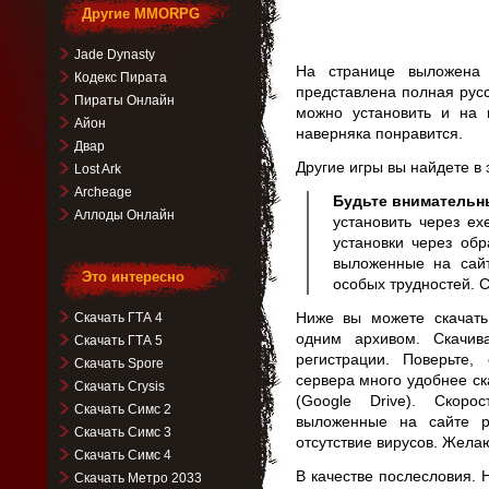
Другие MMORPG
Jade Dynasty
На странице выложена
Кодекс Пирата
представлена полная рус
Пираты Онлайн
можно установить и на 
Айон
наверняка понравится.
Двар
Другие игры вы найдете в
Lost Ark
Archeage
Будьте внимательн
Аллоды Онлайн
установить через ex
установки через обр
выложенные на сай
Это интересно
особых трудностей. С
Ниже вы можете скачат
Скачать ГТА 4
одним архивом. Скачив
Скачать ГТА 5
регистрации. Поверьте
Скачать Spore
сервера много удобнее ск
Скачать Crysis
(Google Drive). Скор
Скачать Симс 2
выложенные на сайте р
Скачать Симс 3
отсутствие вирусов. Жела
Скачать Симс 4
В качестве послесловия.
Скачать Метро 2033