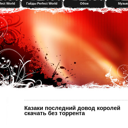
fect World
Гайды Perfect World
Обои
Музык
Казаки последний довод королей
скачать без торрента