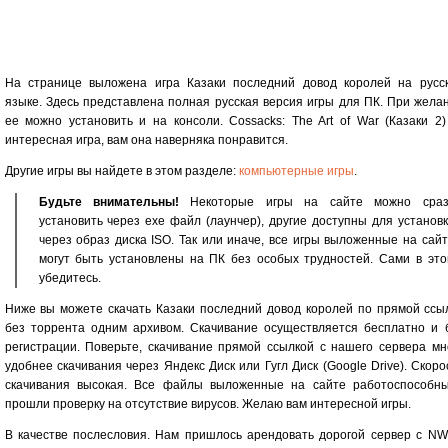
На странице выложена игра Казаки последний довод королей на русс
языке. Здесь представлена полная русская версия игры для ПК. При жела
ее можно установить и на консоли. Cossacks: The Art of War (Казаки 2
интересная игра, вам она наверняка понравится.
Другие игры вы найдете в этом разделе:
компьютерные игры
.
Будьте внимательны!
Некоторые игры на сайте можно сраз
установить через exe файл (лаунчер), другие доступны для установ
через образ диска ISO. Так или иначе, все игры выложенные на сай
могут быть установлены на ПК без особых трудностей. Сами в это
убедитесь.
Ниже вы можете скачать Казаки последний довод королей по прямой ссы
без торрента одним архивом. Скачивание осуществляется бесплатно и 
регистрации. Поверьте, скачивание прямой ссылкой с нашего сервера мн
удобнее скачивания через Яндекс Диск или Гугл Диск (Google Drive). Скоро
скачивания высокая. Все файлы выложенные на сайте работоспособн
прошли проверку на отсутствие вирусов. Желаю вам интересной игры.
В качестве послесловия. Нам пришлось арендовать дорогой сервер с N