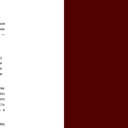
ком
нии
) —
у
ки
те
м
лке
без
ого
сть
ы и
WMe