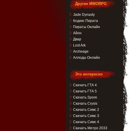
Другие MMORPG
Jade Dynasty
Кодекс Пирата
Пираты Онлайн
Айон
Двар
Lost Ark
Archeage
Аллоды Онлайн
Это интересно
Скачать ГТА 4
Скачать ГТА 5
Скачать Spore
Скачать Crysis
Скачать Симс 2
Скачать Симс 3
Скачать Симс 4
Скачать Метро 2033