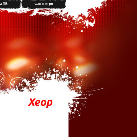
а ПВ
Фан в игре