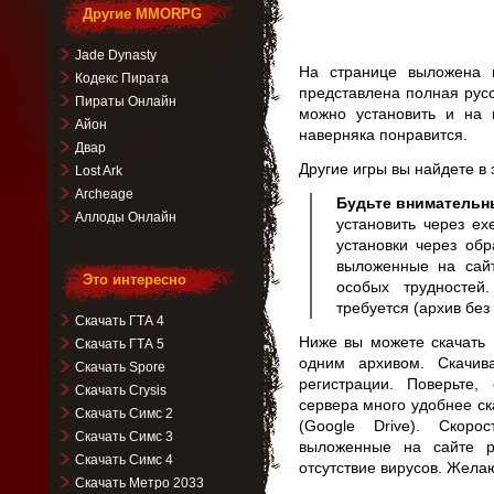
Другие MMORPG
Jade Dynasty
На странице выложена иг
Кодекс Пирата
представлена полная рус
Пираты Онлайн
можно установить и на 
Айон
наверняка понравится.
Двар
Другие игры вы найдете в
Lost Ark
Archeage
Будьте внимательн
Аллоды Онлайн
установить через ex
установки через обр
выложенные на сай
Это интересно
особых трудностей
требуется (архив без
Скачать ГТА 4
Ниже вы можете скачать P
Скачать ГТА 5
одним архивом. Скачив
Скачать Spore
регистрации. Поверьте
Скачать Crysis
сервера много удобнее ск
Скачать Симс 2
(Google Drive). Скор
Скачать Симс 3
выложенные на сайте р
Скачать Симс 4
отсутствие вирусов. Жела
Скачать Метро 2033