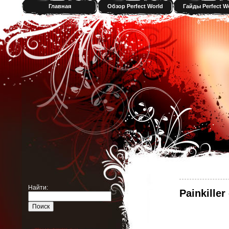
Главная
Обзор Perfect World
Гайды Perfect W
Найти:
Painkille