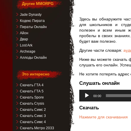
Другие MMORPG
Jade Dynasty
Здесь вы обнаружите час
Кодекс Пирата
для школьников и студ
Пираты Онлайн
полезен и всем иным ж
Айон
пробелы в своих знаниях
Двар
будет вам полезно.
Lost Ark
Другие части словаря:
ауд
Archeage
Аллоды Онлайн
Ниже вы можете скачать 
слушать его онлайн. Успеш
Не хотите потерять адрес 
Это интересно
Слушать онлайн
Скачать ГТА 4
Скачать ГТА 5
Аудиоплеер
00:00
Скачать Spore
Скачать Crysis
Скачать
Скачать Симс 2
Скачать Симс 3
Нажмите для скачивания
Скачать Симс 4
Скачать Метро 2033