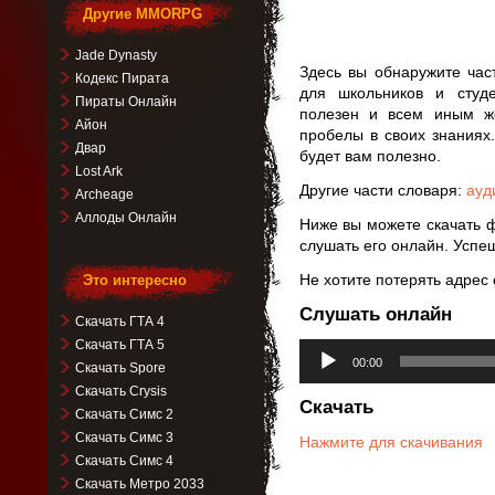
Другие MMORPG
Jade Dynasty
Здесь вы обнаружите час
Кодекс Пирата
для школьников и студ
Пираты Онлайн
полезен и всем иным ж
Айон
пробелы в своих знаниях
Двар
будет вам полезно.
Lost Ark
Другие части словаря:
ауд
Archeage
Аллоды Онлайн
Ниже вы можете скачать 
слушать его онлайн. Успеш
Не хотите потерять адрес 
Это интересно
Слушать онлайн
Скачать ГТА 4
Скачать ГТА 5
Аудиоплеер
00:00
Скачать Spore
Скачать Crysis
Скачать
Скачать Симс 2
Скачать Симс 3
Нажмите для скачивания
Скачать Симс 4
Скачать Метро 2033